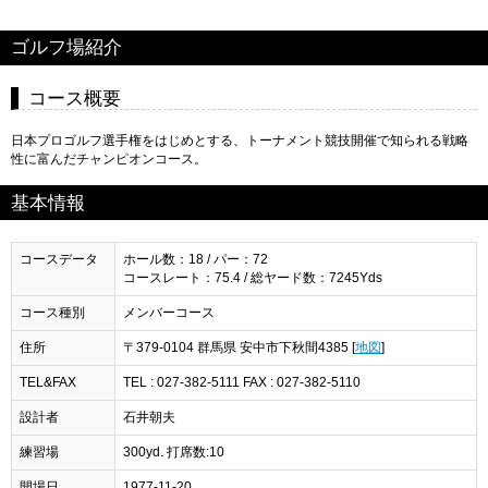
ゴルフ場紹介
コース概要
日本プロゴルフ選手権をはじめとする、トーナメント競技開催で知られる戦略
性に富んだチャンピオンコース。
基本情報
コースデータ
ホール数：18 / パー：72
コースレート：75.4 / 総ヤード数：7245Yds
コース種別
メンバーコース
住所
〒379-0104 群馬県 安中市下秋間4385 [
地図
]
TEL&FAX
TEL : 027-382-5111 FAX : 027-382-5110
設計者
石井朝夫
練習場
300yd. 打席数:10
開場日
1977-11-20