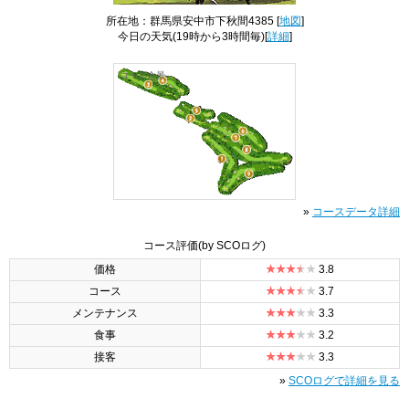
所在地：群馬県安中市下秋間4385 [
地図
]
今日の天気
(19時から3時間毎)[
詳細
]
コース全景
»
コースデータ詳細
コース評価
(by SCOログ)
価格
3.8
コース
3.7
メンテナンス
3.3
食事
3.2
接客
3.3
»
SCOログで詳細を見る