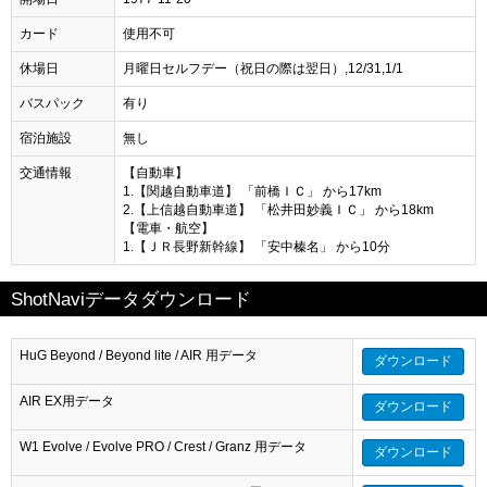
カード
使用不可
休場日
月曜日セルフデー（祝日の際は翌日）,12/31,1/1
バスパック
有り
宿泊施設
無し
交通情報
【自動車】
1.【関越自動車道】 「前橋ＩＣ」 から17km
2.【上信越自動車道】 「松井田妙義ＩＣ」 から18km
【電車・航空】
1.【ＪＲ長野新幹線】 「安中榛名」 から10分
ShotNaviデータダウンロード
HuG Beyond / Beyond lite / AIR 用データ
ダウンロード
AIR EX用データ
ダウンロード
W1 Evolve / Evolve PRO / Crest / Granz 用データ
ダウンロード