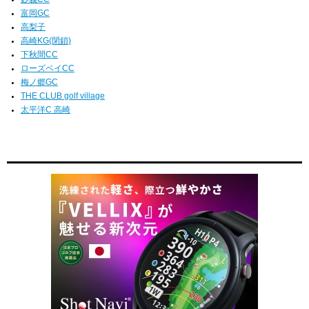
富岡GC
高梨子
高崎KG(閉鎖)
下秋間CC
ローズベイCC
梅ノ郷GC
THE CLUB golf village
太平洋C 高崎