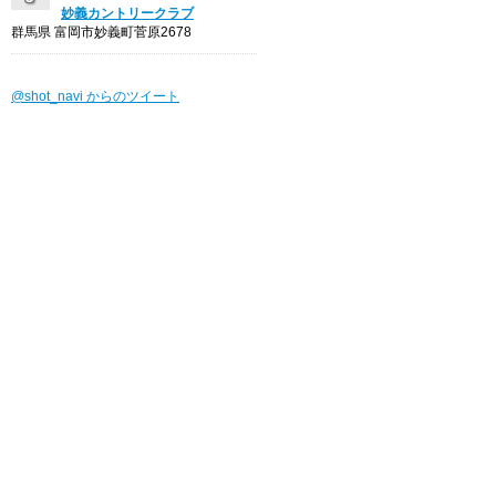
妙義カントリークラブ
群馬県 富岡市妙義町菅原2678
@shot_navi からのツイート