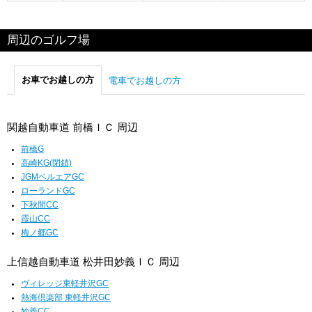
周辺のゴルフ場
お車でお越しの方
電車でお越しの方
関越自動車道 前橋ＩＣ 周辺
前橋G
高崎KG(閉鎖)
JGMベルエアGC
ローランドGC
下秋間CC
霞山CC
梅ノ郷GC
上信越自動車道 松井田妙義ＩＣ 周辺
ヴィレッジ東軽井沢GC
熱海倶楽部 東軽井沢GC
妙義CC