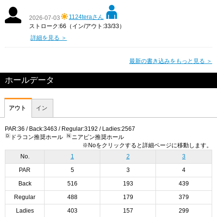
1124teraさん
2026-07-03
ストローク:66（イン/アウト:33/33）
詳細を見る ＞
最新の書き込みをもっと見る ＞
ホールデータ
アウト
イン
PAR:36 / Back:3463 / Regular:3192 / Ladies:2567
ドラコン推奨ホール
ニアピン推奨ホール
※Noをクリックすると詳細ページに移動します。
No.
1
2
3
PAR
5
3
4
Back
516
193
439
Regular
488
179
379
Ladies
403
157
299