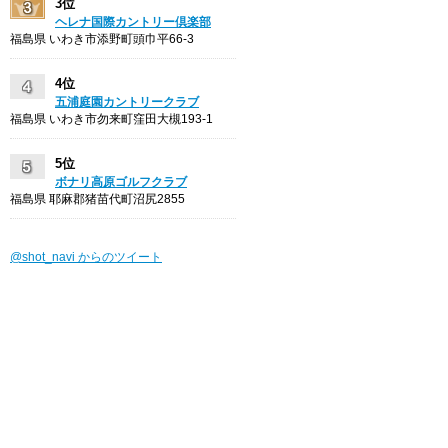
3位
ヘレナ国際カントリー倶楽部
福島県 いわき市添野町頭巾平66-3
4位
五浦庭園カントリークラブ
福島県 いわき市勿来町窪田大槻193-1
5位
ボナリ高原ゴルフクラブ
福島県 耶麻郡猪苗代町沼尻2855
@shot_navi からのツイート