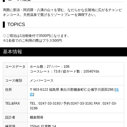
周囲に那須・阿武隈・八溝の山々を望む、なだらかな丘陵地に広がるチャンピ
オンコース。天然温泉で寛げるリゾートプレーを満喫下さい。
TOPICS
◇ご宿泊は1泊朝食付で3500円になります。
※1名様でのご利用の際はプラス500円
基本情報
コースデータ
ホール数：27 / パー：108
コースレート：73.8 / 総ヤード数：10540Yds
コース種別
メンバーコース
住所
〒963-6122 福島県 東白川郡棚倉町仁公儀字川原田286 [
地
図
]
TEL&FAX
TEL : 0247-33-3193 / 予約:0247-33-3191 FAX : 0247-33-
3196
設計者
棚倉開発
練習場
250yd. 打席数:14