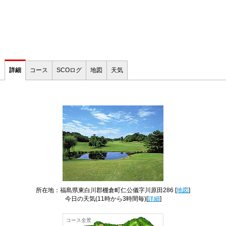
詳細
コース
SCOログ
地図
天気
所在地：福島県東白川郡棚倉町仁公儀字川原田286 [
地図
]
今日の天気
(11時から3時間毎)[
詳細
]
コース全景