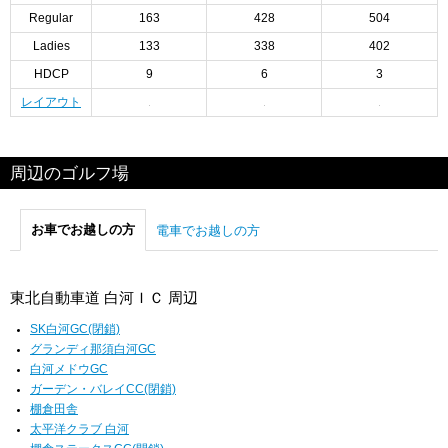
Regular
163
428
504
Ladies
133
338
402
HDCP
9
6
3
レイアウト
周辺のゴルフ場
お車でお越しの方
電車でお越しの方
東北自動車道 白河ＩＣ 周辺
SK白河GC(閉鎖)
グランディ那須白河GC
白河メドウGC
ガーデン・バレイCC(閉鎖)
棚倉田舎
太平洋クラブ 白河