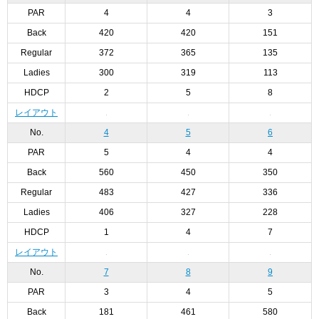
PAR
4
4
3
Back
420
420
151
Regular
372
365
135
Ladies
300
319
113
HDCP
2
5
8
レイアウト
No.
4
5
6
PAR
5
4
4
Back
560
450
350
Regular
483
427
336
Ladies
406
327
228
HDCP
1
4
7
レイアウト
No.
7
8
9
PAR
3
4
5
Back
181
461
580