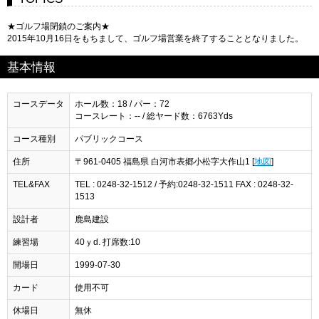
★ゴルフ場閉鎖のご案内★
2015年10月16日をもちまして、ゴルフ場営業を終了することとなりました。
基本情報
コースデータ
ホール数：18 / パー：72
コースレート：-- / 総ヤード数：6763Yds
コース種別
パブリックコース
住所
〒961-0405 福島県 白河市表郷小松字大作山1 [
地図
]
TEL&FAX
TEL : 0248-32-1512 / 予約:0248-32-1511 FAX : 0248-32-
1513
設計者
鹿島建設
練習場
40ｙd. 打席数:10
開場日
1999-07-30
カード
使用不可
休場日
無休