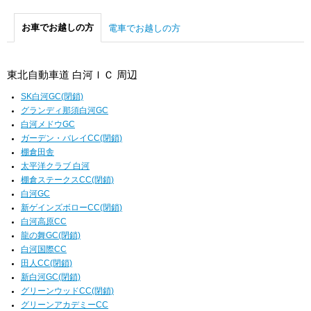
お車でお越しの方
電車でお越しの方
東北自動車道 白河ＩＣ 周辺
SK白河GC(閉鎖)
グランディ那須白河GC
白河メドウGC
ガーデン・バレイCC(閉鎖)
棚倉田舎
太平洋クラブ 白河
棚倉ステークスCC(閉鎖)
白河GC
新ゲインズボローCC(閉鎖)
白河高原CC
龍の舞GC(閉鎖)
白河国際CC
田人CC(閉鎖)
新白河GC(閉鎖)
グリーンウッドCC(閉鎖)
グリーンアカデミーCC