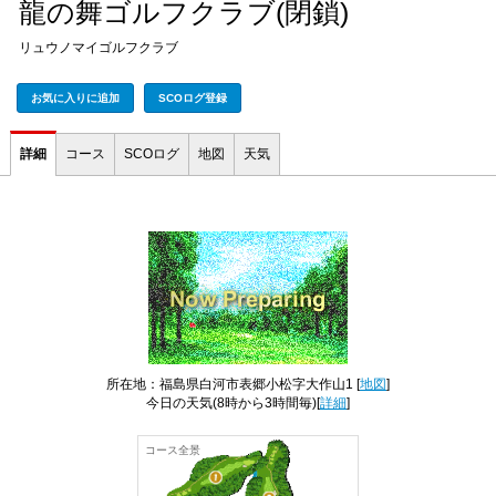
龍の舞ゴルフクラブ(閉鎖)
リュウノマイゴルフクラブ
お気に入りに追加
SCOログ登録
詳細
コース
SCOログ
地図
天気
所在地：福島県白河市表郷小松字大作山1 [
地図
]
今日の天気
(8時から3時間毎)[
詳細
]
コース全景