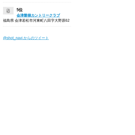
5位
会津磐梯カントリークラブ
福島県 会津若松市河東町八田字大野原62
@shot_navi からのツイート