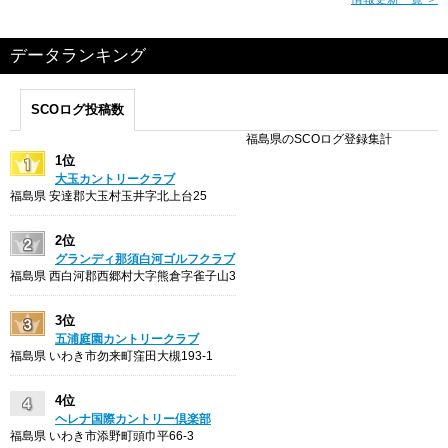
データランキング
SCOログ投稿数
福島県のSCOログ登録集計
1位
大玉カントリークラブ
福島県 安達郡大玉村玉井字北上台25
2位
グランディ那須白河ゴルフクラブ
福島県 西白河郡西郷村大字熊倉字雀子山3
3位
五浦庭園カントリークラブ
福島県 いわき市勿来町窪田大槻193-1
4位
ヘレナ国際カントリー倶楽部
福島県 いわき市添野町頭巾平66-3