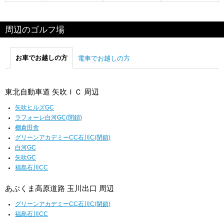
周辺のゴルフ場
お車でお越しの方
電車でお越しの方
東北自動車道 矢吹ＩＣ 周辺
矢吹ヒルズGC
ラフォーレ白河GC(閉鎖)
棚倉田舎
グリーンアカデミーCC石川C(閉鎖)
白河GC
矢吹GC
福島石川CC
あぶくま高原道路 玉川出口 周辺
グリーンアカデミーCC石川C(閉鎖)
福島石川CC