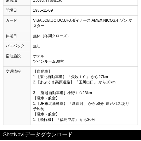
練習場
250yd. 打席数:30
開場日
1985-11-09
カード
VISA,JCB,UC,DC,UFJ,ダイナース,AMEX,NICOS,セゾン,マ
スター
休場日
無休（冬期クローズ）
バスパック
無し
宿泊施設
ホテル
ツインルーム30室
交通情報
【自動車】
1.【東北自動車道】 「矢吹ＩＣ」 から27km
2.【あぶくま高原道路】 「玉川出口」 から10km
3. ［磐越自動車道］小野ＩＣ23km
【電車・航空】
1.【JR東北新幹線】 「新白河」 から50分 送迎バス:あり
予約制
【電車・航空】
1.【飛行機】 「福島空港」 から30分
ShotNaviデータダウンロード