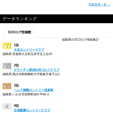
情報更新一覧 ＞
データランキング
SCOログ投稿数
福島県のSCOログ登録集計
1位
大玉カントリークラブ
福島県 安達郡大玉村玉井字北上台25
2位
グランディ那須白河ゴルフクラブ
福島県 西白河郡西郷村大字熊倉字雀子山3
3位
ヘレナ国際カントリー倶楽部
福島県 いわき市添野町頭巾平66-3
4位
五浦庭園カントリークラブ