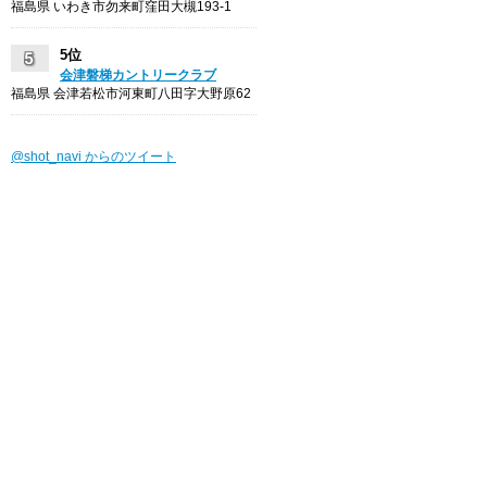
福島県 いわき市勿来町窪田大槻193-1
5位
会津磐梯カントリークラブ
福島県 会津若松市河東町八田字大野原62
@shot_navi からのツイート