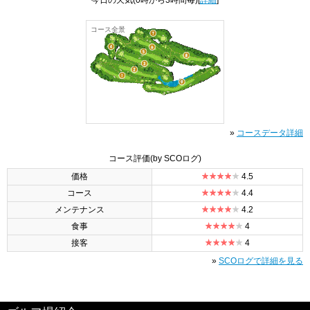
今日の天気
(0時から3時間毎)[
詳細
]
コース全景
»
コースデータ詳細
コース評価
(by SCOログ)
価格
4.5
コース
4.4
メンテナンス
4.2
食事
4
接客
4
»
SCOログで詳細を見る