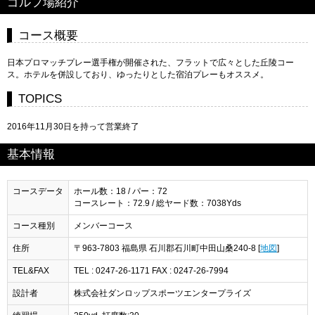
ゴルフ場紹介
コース概要
日本プロマッチプレー選手権が開催された、フラットで広々とした丘陵コー
ス。ホテルを併設しており、ゆったりとした宿泊プレーもオススメ。
TOPICS
2016年11月30日を持って営業終了
基本情報
コースデータ
ホール数：18 / パー：72
コースレート：72.9 / 総ヤード数：7038Yds
コース種別
メンバーコース
住所
〒963-7803 福島県 石川郡石川町中田山桑240-8 [
地図
]
TEL&FAX
TEL : 0247-26-1171 FAX : 0247-26-7994
設計者
株式会社ダンロップスポーツエンタープライズ