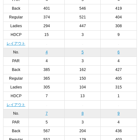
Back
401
546
419
Regular
374
521
404
Ladies
294
447
308
HDCP
15
3
9
レイアウト
No.
4
5
6
PAR
4
3
4
Back
385
162
427
Regular
365
150
405
Ladies
305
104
315
HDCP
7
13
1
レイアウト
No.
7
8
9
PAR
5
3
4
Back
567
204
436
Regular
552
179
403