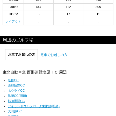
Ladies
447
112
305
HDCP
5
17
11
レイアウト
周辺のゴルフ場
お車でお越しの方
電車でお越しの方
東北自動車道 西那須野塩原ＩＣ 周辺
塩原CC
西那須野CC
ホウライCC
黒磯CC(閉鎖)
那須黒羽GC
アイランドゴルフパーク東那須(閉鎖)
大田原GC