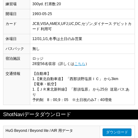
練習場
300yd. 打席数:20
開場日
1993-05-25
カード
JCB,VISA,AMEX,UFJ,UC,DC,セゾン,ダイナース デビットカ
ード 利用可
休場日
12/31,1/1,冬季は土日のみ営業
バスパック
無し
宿泊施設
ロッジ
28室56名収容（詳しくは
こちら
）
交通情報
【自動車】
1.【東北自動車道】 「西那須野塩原ＩＣ」 から3km
【電車・航空】
1.【ＪＲ東北新幹線】 「那須塩原」 から25分 送迎バス:あ
り
予約制 8：00,9：05 ※土日祝のみ7：40増発
ShotNaviデータダウンロード
HuG Beyond / Beyond lite / AIR 用データ
ダウンロード