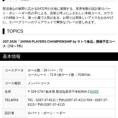
那須連山の裾野に広がる54万坪の大地に展開する、世界有数の設計家ロバー
ト・ボン・ヘギー氏の手による、芸術と呼ぶにふさわしい本格コース。ホウラ
イの姉妹コース、違った趣で人気がある。お帰りは美味しいアイスをおみやげ
に。エバーグリーンのフェアウェイで爽快なプレーが楽しめます。
TOPICS
JGT 2026「JAPAN PLAYERS CHAMPIONSHIP by サトウ食品」開催予定コー
ス（7/2～7/5）
基本情報
コースデータ
ホール数：18 / パー：72
コースレート：72.9 / 総ヤード数：7036Yds
コース種別
メンバーコース
住所
〒329-2747 栃木県 那須塩原市千本松804-2 [
地図
]
TEL&FAX
TEL : 0287-37-8111 / 予約:0287-37-4111 FAX : 0287-37-
8115 / 予約:0287-37-4115
設計者
ロバート・ボーン・ヘギー