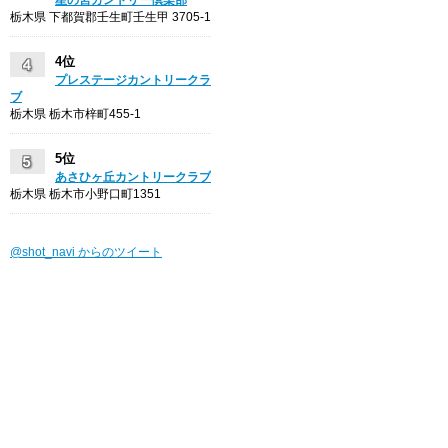
栃木県 下都賀郡壬生町壬生甲 3705-1
4位
プレステージカントリークラ
ブ
栃木県 栃木市梓町455-1
5位
あさひヶ丘カントリークラブ
栃木県 栃木市小野口町1351
@shot_navi からのツイート