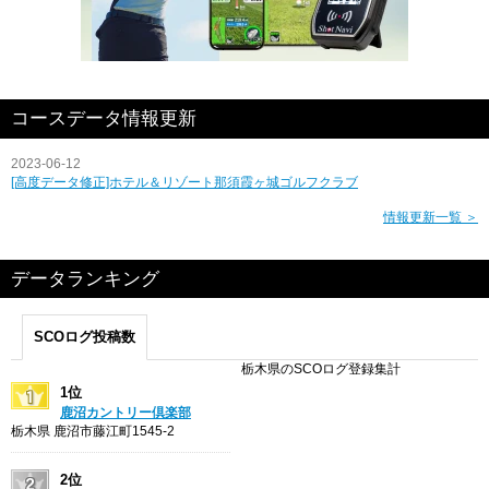
コースデータ情報更新
2023-06-12
[高度データ修正]ホテル＆リゾート那須霞ヶ城ゴルフクラブ
情報更新一覧 ＞
データランキング
SCOログ投稿数
栃木県のSCOログ登録集計
1位
鹿沼カントリー倶楽部
栃木県 鹿沼市藤江町1545-2
2位