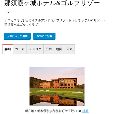
那須霞ヶ城ホテル&ゴルフリゾー
ト
ナスカスミガジョウホテルアンドゴルフリゾート（旧名:ホテル＆リゾート
那須霞ヶ城ゴルフクラブ）
お気に入りに追加
SCOログ登録
詳細
コース
SCOログ
予約
地図
天気
所在地：栃木県那須郡那須町伊王野2710 [
地図
]