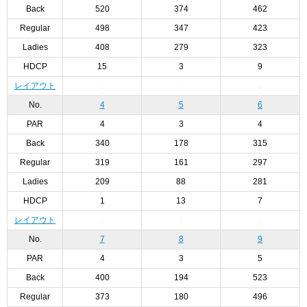
Back
520
374
462
Regular
498
347
423
Ladies
408
279
323
HDCP
15
3
9
レイアウト
No.
4
5
6
PAR
4
3
4
Back
340
178
315
Regular
319
161
297
Ladies
209
88
281
HDCP
1
13
7
レイアウト
No.
7
8
9
PAR
4
3
5
Back
400
194
523
Regular
373
180
496