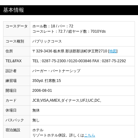
基本情報
コースデータ
ホール数：18 / パー：72
コースレート：72.7 / 総ヤード数：7010Yds
コース種別
パブリックコース
住所
〒329-3436 栃木県 那須郡那須町伊王野2710 [
地図
]
TEL&FAX
TEL : 0287-75-2300 / 0120-003846 FAX : 0287-75-2292
設計者
バーガー・パートナーシップ
練習場
350yd. 打席数:15
開場日
2006-08-01
カード
JCB,VISA,AMEX,ダイナース,UFJ,UC,DC,
休場日
無休
バスパック
無し
宿泊施設
ホテル
リゾートホテル併設。詳しくは
こちら