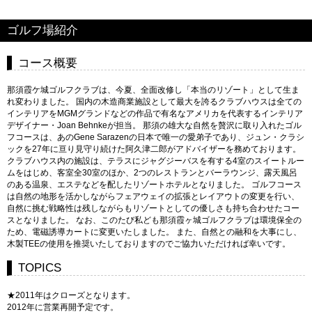
ゴルフ場紹介
コース概要
那須霞ケ城ゴルフクラブは、今夏、全面改修し「本当のリゾート」として生ま
れ変わりました。 国内の木造商業施設として最大を誇るクラブハウスは全ての
インテリアをMGMグランドなどの作品で有名なアメリカを代表するインテリア
デザイナー・Joan Behnkeが担当。 那須の雄大な自然を贅沢に取り入れたゴル
フコースは、あのGene Sarazenの日本で唯一の愛弟子であり、ジュン・クラシ
ックを27年に亘り見守り続けた阿久津二郎がアドバイザーを務めております。
クラブハウス内の施設は、テラスにジャグジーバスを有する4室のスイートルー
ムをはじめ、客室全30室のほか、2つのレストランとバーラウンジ、露天風呂
のある温泉、エステなどを配したリゾートホテルとなりました。 ゴルフコース
は自然の地形を活かしながらフェアウェイの拡張とレイアウトの変更を行い、
自然に挑む戦略性は残しながらもリゾートとしての優しさも持ち合わせたコー
スとなりました。 なお、このたび私ども那須霞ヶ城ゴルフクラブは環境保全の
ため、電磁誘導カートに変更いたしました。 また、自然との融和を大事にし、
木製TEEの使用を推奨いたしておりますのでご協力いただければ幸いです。
TOPICS
★2011年はクローズとなります。
2012年に営業再開予定です。