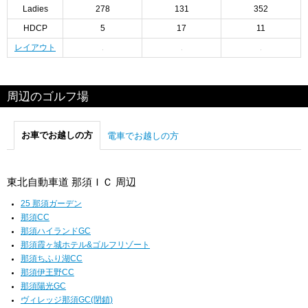
Ladies
278
131
352
HDCP
5
17
11
レイアウト
周辺のゴルフ場
お車でお越しの方
電車でお越しの方
東北自動車道 那須ＩＣ 周辺
25 那須ガーデン
那須CC
那須ハイランドGC
那須霞ヶ城ホテル&ゴルフリゾート
那須ちふり湖CC
那須伊王野CC
那須陽光GC
ヴィレッジ那須GC(閉鎖)