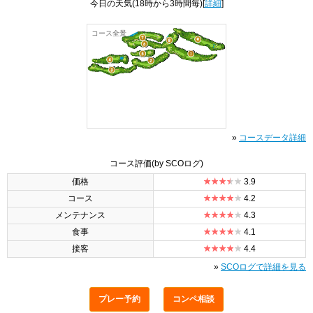
今日の天気
(18時から3時間毎)[
詳細
]
コース全景
»
コースデータ詳細
コース評価
(by SCOログ)
価格
3.9
コース
4.2
メンテナンス
4.3
食事
4.1
接客
4.4
»
SCOログで詳細を見る
プレー予約
コンペ相談