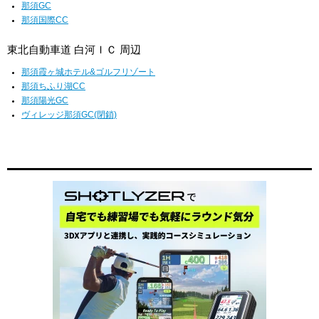
那須GC
那須国際CC
東北自動車道 白河ＩＣ 周辺
那須霞ヶ城ホテル&ゴルフリゾート
那須ちふり湖CC
那須陽光GC
ヴィレッジ那須GC(閉鎖)