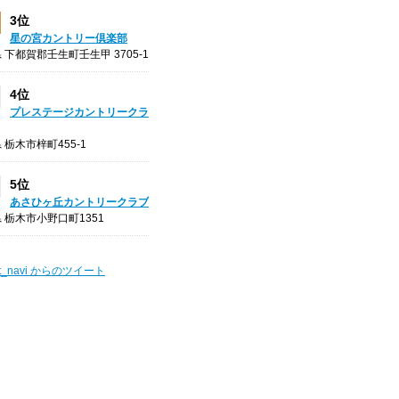
3位
星の宮カントリー倶楽部
 下都賀郡壬生町壬生甲 3705-1
4位
プレステージカントリークラ
 栃木市梓町455-1
5位
あさひヶ丘カントリークラブ
 栃木市小野口町1351
t_navi からのツイート