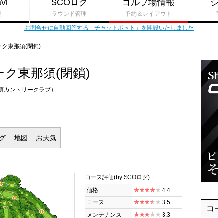
vi
SCOログ
ゴルフ場情報
報
ラウンド管理
予約＆レイアウト
お問合せに自動回答する「チャットボット」を開設いたしました
ク東那須(閉鎖)
ク東那須(閉鎖)
須カントリークラブ）
ログ
地図
お
天気
コース評価
(by SCOログ)
全景
価格
4.4
コース
3.5
コ
メンテナンス
3.3