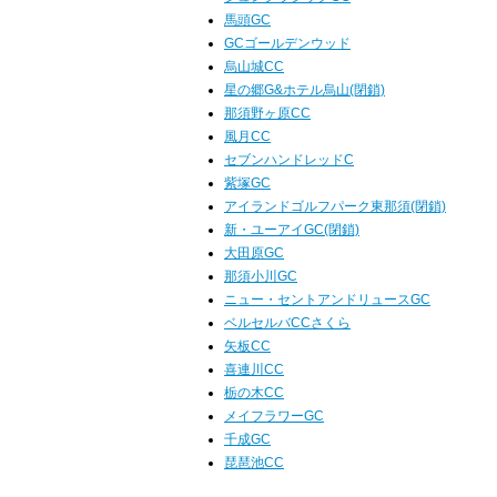
馬頭GC
GCゴールデンウッド
烏山城CC
星の郷G&ホテル烏山(閉鎖)
那須野ヶ原CC
風月CC
セブンハンドレッドC
紫塚GC
アイランドゴルフパーク東那須(閉鎖)
新・ユーアイGC(閉鎖)
大田原GC
那須小川GC
ニュー・セントアンドリュースGC
ベルセルバCCさくら
矢板CC
喜連川CC
栃の木CC
メイフラワーGC
千成GC
琵琶池CC