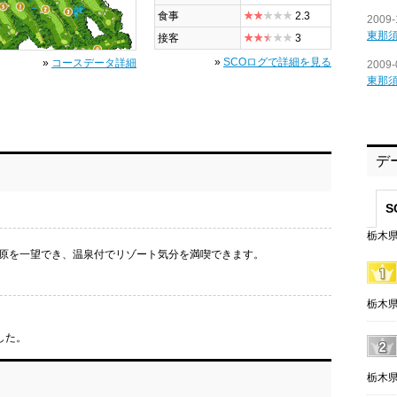
食事
2.3
2009-
東那
接客
3
»
SCOログで詳細を見る
»
コースデータ詳細
2009-
東那
デ
S
栃木県
原を一望でき、温泉付でリゾート気分を満喫できます。
栃木県
した。
栃木県