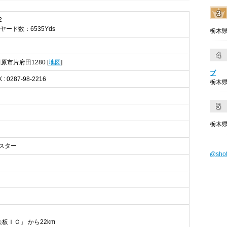
2
総ヤード数：6535Yds
栃木県
田原市片府田1280 [
地図
]
ブ
X : 0287-98-2216
栃木県
栃木県
,マスター
@sho
板ＩＣ」 から22km