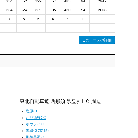
334
352
299
167
483
194
2947
334
324
239
135
430
154
2608
7
5
6
4
2
1
-
このコースの詳細
東北自動車道 西那須野塩原ＩＣ 周辺
塩原CC
西那須野CC
ホウライCC
黒磯CC(閉鎖)
那須黒羽GC