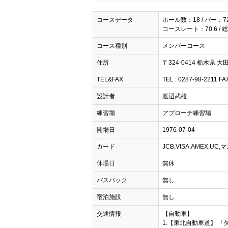
コースデータ
ホール数：18 / パー：7
コースレート：70.6 / 
コース種別
メンバーコース
住所
〒324-0414 栃木県 大
TEL&FAX
TEL : 0287-98-2211 FA
設計者
渡辺武雄
練習場
アプローチ練習場
開場日
1976-07-04
カード
JCB,VISA,AMEX,UC
休場日
無休
バスパック
無し
宿泊施設
無し
交通情報
【自動車】
1.【東北自動車道】 「矢