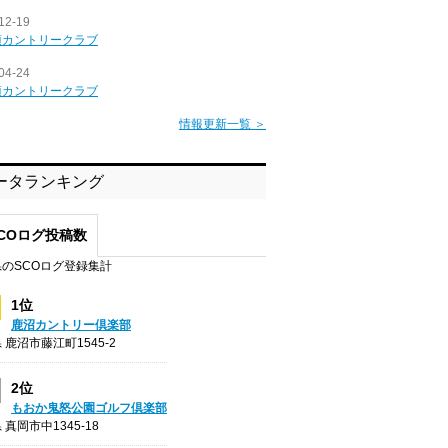
12-19
須カントリークラブ
04-24
須カントリークラブ
情報更新一覧 ＞
ータランキング
COログ投稿数
のSCOログ登録集計
1位
鹿沼カントリー倶楽部
 鹿沼市藤江町1545-2
2位
もおか鬼怒公園ゴルフ倶楽部
 真岡市中1345-18