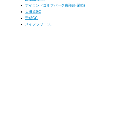
アイランドゴルフパーク東那須(閉鎖)
大田原GC
千成GC
メイフラワーGC