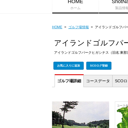
HOME
ShotNa
ホーム
製品情
HOME
>
ゴルフ場情報
>
アイランドゴルフパー
アイランドゴルフパー
アイランドゴルフパークヒガシナス（旧名:東那
お気に入りに追加
SCOログ登録
ゴルフ場
詳細
コース
データ
SCO
コース