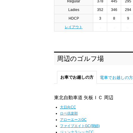
Regular
378
445
295
Ladies
352
346
294
HDCP
3
8
9
レイアウト
周辺のゴルフ場
お車でお越しの方
電車でお越しの方
東北自動車道 矢板ＩＣ 周辺
大日向CC
ロペ倶楽部
アローエースGC
ファイブエイトGC(閉鎖)
ジュンクラシックCC