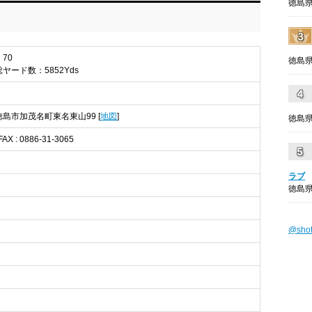
徳島県
：70
徳島県
総ヤード数：5852Yds
県 徳島市加茂名町東名東山99 [
地図
]
徳島県
FAX : 0886-31-3065
ラブ
徳島県
@sho