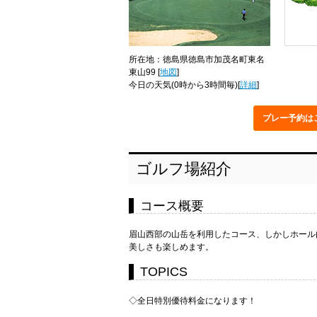
所在地：徳島県徳島市加茂名町東名
東山99 [
地図
]
今日の天気
(0時から3時間毎)[
詳細
]
プレー予約
は
ゴルフ場紹介
コース概要
眉山西部の山岳を利用したコース、しかしホール
美しさも楽しめます。
TOPICS
◇全日特別優待料金になります！