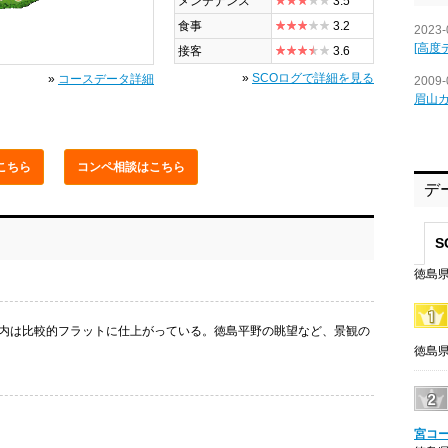
メンテナンス
3.5
食事
3.2
2023-
[高度
接客
3.6
»
SCOログで詳細を見る
»
コースデータ詳細
2009-
眉山
こちら
コンペ相談
はこちら
デ
S
徳島県
内は比較的フラットに仕上がっている。徳島平野の眺望など、景観の
徳島県
宮コ