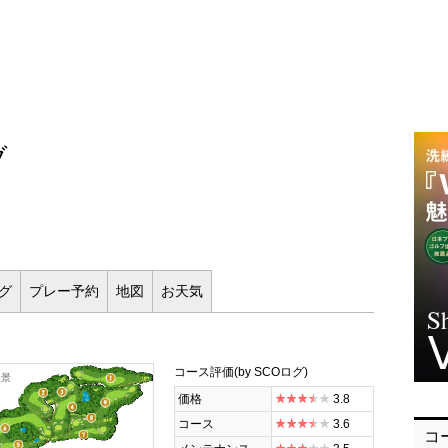
ブ
ログ
プレー
予約
地図
お
天気
コース評価
(by SCOログ)
全景
価格
3.8
コース
3.6
コ