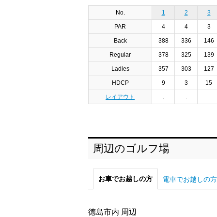
No.
1
2
3
PAR
4
4
3
Back
388
336
146
Regular
378
325
139
Ladies
357
303
127
HDCP
9
3
15
レイアウト
周辺のゴルフ場
お車でお越しの方
電車でお越しの方
徳島市内 周辺