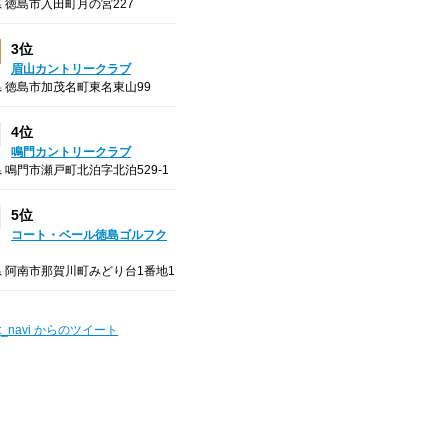
 徳島市入田町月の宮227
3位
眉山カントリークラブ
 徳島市加茂名町東名東山99
4位
鳴門カントリークラブ
 鳴門市瀬戸町北泊字北泊529-1
5位
コート・ベール徳島ゴルフク
 阿南市那賀川町みどり台1番地1
t_navi からのツイート