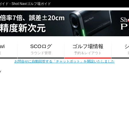
- Shot Naviゴルフ場ガイド
vi
SCOログ
ゴルフ場情報
報
ラウンド管理
予約＆レイアウト
お問合せに自動回答する「チャットボット」を開設いたしました
ブ