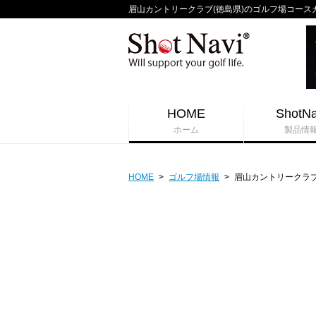
眉山カントリークラブ(徳島県)のゴルフ場コースガイド 
HOME
ShotNa
ホーム
製品情
HOME
>
ゴルフ場情報
>
眉山カントリークラ