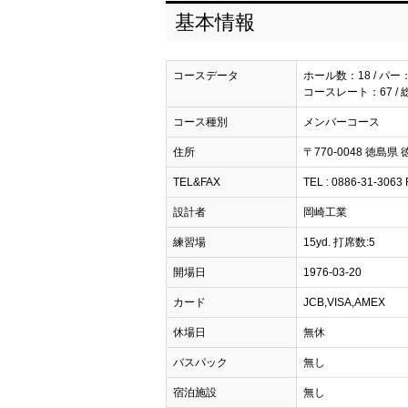
基本情報
コースデータ
ホール数：18 / パー
コースレート：67 / 
コース種別
メンバーコース
住所
〒770-0048 徳島
TEL&FAX
TEL : 0886-31-3063 
設計者
岡崎工業
練習場
15yd. 打席数:5
開場日
1976-03-20
カード
JCB,VISA,AMEX
休場日
無休
バスパック
無し
宿泊施設
無し