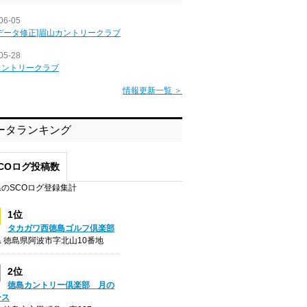
06-05
データ修正]眉山カントリークラブ
05-28
カントリークラブ
情報更新一覧 ＞
ータランキング
COログ投稿数
のSCOログ登録集計
1位
タカガワ西徳島ゴルフ倶楽部
 徳島県阿波市字北山10番地
2位
徳島カントリー倶楽部 月の
ース