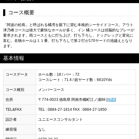
コース概要
「阿波の松島」と呼ばれる橘湾を眼下に望む本格的シーサイドコース。アウト
津乃峰コースは雄大で豪快なホールが多く、イン 橘コースは頭脳的なプレーが
要求されます。両コースともに打ち上げ、打ち下ろし、ドッグレッグと変化に
富む。名物ホールは１１番、打ち下ろしで第２打が170ヤードの池越えとなり
ます。
基本情報
コースデータ
ホール数：18 / パー：72
コースレート：71.4 / 総ヤード数：6610Yds
コース種別
メンバーコース
住所
〒774-0023 徳島県 阿南市橘町江ノ浦88 [
地図
]
TEL&FAX
TEL : 0884-27-1814 FAX : 0884-27-1850
設計者
ユニエースコンサルタント
練習場
なし