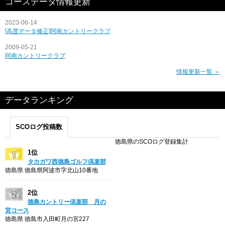
コースデータ情報更新
2023-06-14
[高度データ修正]阿南カントリークラブ
2009-05-21
阿南カントリークラブ
情報更新一覧 ＞
データランキング
SCOログ投稿数
徳島県のSCOログ登録集計
1位
タカガワ西徳島ゴルフ倶楽部
徳島県 徳島県阿波市字北山10番地
2位
徳島カントリー倶楽部 月の
宮コース
徳島県 徳島市入田町月の宮227