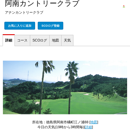
阿南カントリークラブ
アナンカントリークラブ
お気に入りに追加
SCOログ登録
詳細
コース
SCOログ
地図
天気
所在地：徳島県阿南市橘町江ノ浦88 [
地図
]
今日の天気
(19時から3時間毎)[
詳細
]