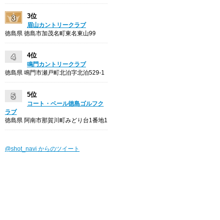
3位
眉山カントリークラブ
徳島県 徳島市加茂名町東名東山99
4位
鳴門カントリークラブ
徳島県 鳴門市瀬戸町北泊字北泊529-1
5位
コート・ベール徳島ゴルフク
ラブ
徳島県 阿南市那賀川町みどり台1番地1
@shot_navi からのツイート