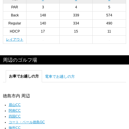
PAR
3
4
5
Back
148
339
574
Regular
140
334
490
HDCP
17
15
11
レイアウト
周辺のゴルフ場
お車でお越しの方
電車でお越しの方
徳島市内 周辺
眉山CC
阿南CC
四国CC
コート・ベール徳島GC
御所CC