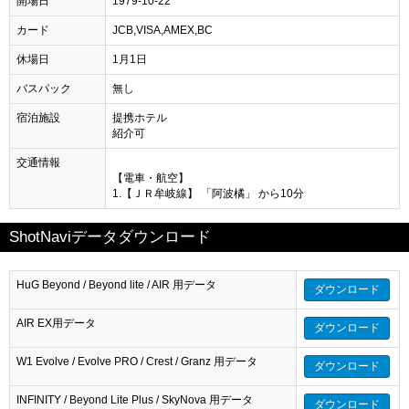
開場日
1979-10-22
カード
JCB,VISA,AMEX,BC
休場日
1月1日
バスパック
無し
宿泊施設
提携ホテル
紹介可
交通情報
【電車・航空】
1.【ＪＲ牟岐線】 「阿波橘」 から10分
ShotNaviデータダウンロード
HuG Beyond / Beyond lite / AIR 用データ
ダウンロード
AIR EX用データ
ダウンロード
W1 Evolve / Evolve PRO / Crest / Granz 用データ
ダウンロード
INFINITY / Beyond Lite Plus / SkyNova 用データ
ダウンロード