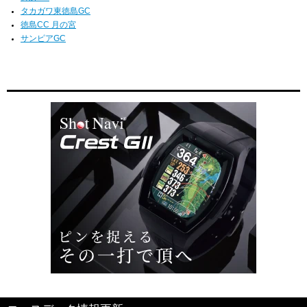
タカガワ東徳島GC
徳島CC 月の宮
サンピアGC