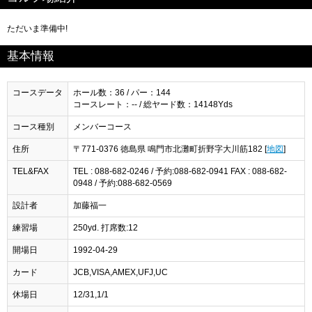
ただいま準備中!
基本情報
コースデータ
ホール数：36 / パー：144
コースレート：-- / 総ヤード数：14148Yds
コース種別
メンバーコース
住所
〒771-0376 徳島県 鳴門市北灘町折野字大川筋182 [
地図
]
TEL&FAX
TEL : 088-682-0246 / 予約:088-682-0941 FAX : 088-682-
0948 / 予約:088-682-0569
設計者
加藤福一
練習場
250yd. 打席数:12
開場日
1992-04-29
カード
JCB,VISA,AMEX,UFJ,UC
休場日
12/31,1/1