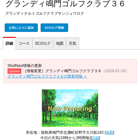
グランディ鳴門ゴルフクラブ３６
グランディナルトゴルフクラブサンジュウロク
お気に入りに追加
SCOログ登録
詳細
コース
SCOログ
地図
天気
ShotNavi情報の更新
［情報変更］グランディ鳴門ゴルフクラブ３６
（2026-01-20）
Update
グランディ鳴門ゴルフクラブ３６の更新情報 ＞
所在地：徳島県鳴門市北灘町折野字大川筋182 [
地図
]
今日の天気
(18時から3時間毎)[
詳細
]