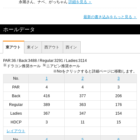
永堀さん、ナベ、がっちゃん
詳細を見る ＞
最新の書き込みをもっと見る ＞
ホールデータ
東アウト
東イン
西アウト
西イン
PAR:36 / Back:3488 / Regular:3291 / Ladies:3114
ドラコン推奨ホール
ニアピン推奨ホール
※Noをクリックすると詳細ページに移動します。
No.
1
2
3
PAR
4
4
3
Back
416
377
206
Regular
389
363
176
Ladies
367
347
154
HDCP
3
11
15
レイアウト
No.
4
5
6