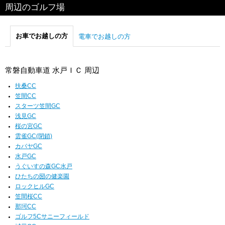
周辺のゴルフ場
お車でお越しの方
電車でお越しの方
常磐自動車道 水戸ＩＣ 周辺
扶桑CC
笠間CC
スターツ笠間GC
浅見GC
桜の宮GC
雲雀GC(閉鎖)
カバヤGC
水戸GC
うぐいすの森GC水戸
ひたちの圀の健楽園
ロックヒルGC
笠間桜CC
那珂CC
ゴルフ5Cサニーフィールド