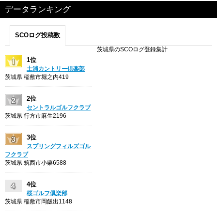
データランキング
SCOログ投稿数
茨城県のSCOログ登録集計
1位
土浦カントリー倶楽部
茨城県 稲敷市堀之内419
2位
セントラルゴルフクラブ
茨城県 行方市麻生2196
3位
スプリングフィルズゴル
フクラブ
茨城県 筑西市小栗6588
4位
桜ゴルフ倶楽部
茨城県 稲敷市岡飯出1148