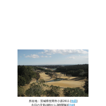
所在地：茨城県笠間市小原2811 [
地図
]
今日の天気
(4時から3時間毎)[
詳細
]