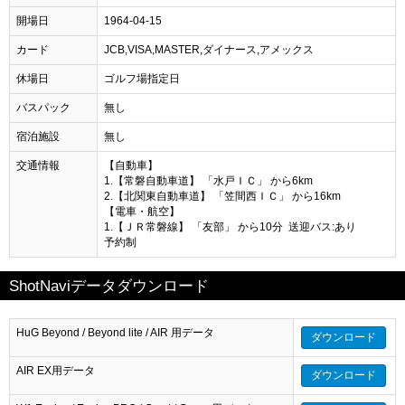
開場日
1964-04-15
カード
JCB,VISA,MASTER,ダイナース,アメックス
休場日
ゴルフ場指定日
バスパック
無し
宿泊施設
無し
交通情報
【自動車】
1.【常磐自動車道】 「水戸ＩＣ」 から6km
2.【北関東自動車道】 「笠間西ＩＣ」 から16km
【電車・航空】
1.【ＪＲ常磐線】 「友部」 から10分 送迎バス:あり
予約制
ShotNaviデータダウンロード
HuG Beyond / Beyond lite / AIR 用データ
ダウンロード
AIR EX用データ
ダウンロード