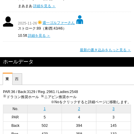
まあまあ
詳細を見る ＞
週一ゴルファーさん
2025-11-26
ストローク:89（東/西:43/46）
10.5ft
詳細を見る ＞
最新の書き込みをもっと見る ＞
ホールデータ
東
西
PAR:36 / Back:3129 / Reg.:2961 / Ladies:2548
ドラコン推奨ホール
ニアピン推奨ホール
※Noをクリックすると詳細ページに移動します。
No.
1
2
3
PAR
5
4
3
Back
502
394
145
Reg.
470
358
132