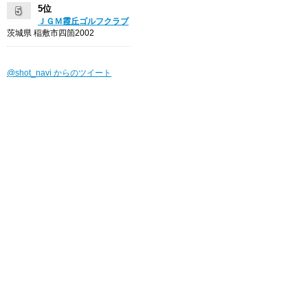
5位
ＪＧＭ霞丘ゴルフクラブ
茨城県 稲敷市四箇2002
@shot_navi からのツイート