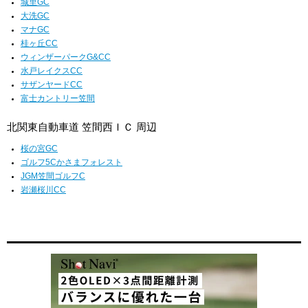
城里GC
大洗GC
マナGC
桂ヶ丘CC
ウィンザーパークG&CC
水戸レイクスCC
サザンヤードCC
富士カントリー笠間
北関東自動車道 笠間西ＩＣ 周辺
桜の宮GC
ゴルフ5Cかさまフォレスト
JGM笠間ゴルフC
岩瀬桜川CC