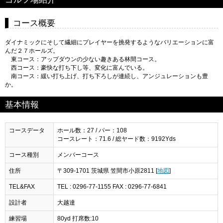
コース概要
ダイナミックにそして繊細にプレイヤーを挑発するようなバリエーションに富
んだ２７ホールズ。
東コース：アップダウンの少ない趣きある林間コース。
西コース：豪快な打ち下し等、変化に富んでいる。
南コース：緩い打ち上げ、打ち下ろしが連続し、アンジュレーションも豊
か。
基本情報
コースデータ
ホール数：27 / パー：108
コースレート：71.6 / 総ヤード数：9192Yds
コース種別
メンバーコース
住所
〒309-1701 茨城県 笠間市小原2811 [
地図
]
TEL&FAX
TEL : 0296-77-1155 FAX : 0296-77-6841
設計者
大越達
練習場
80yd 打席数:10