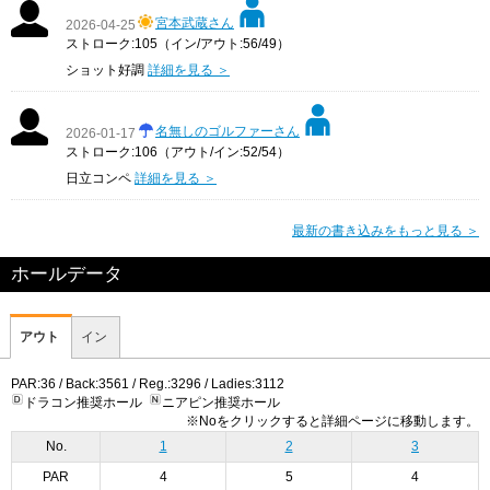
宮本武蔵さん
2026-04-25
ストローク:105（イン/アウト:56/49）
ショット好調
詳細を見る ＞
名無しのゴルファーさん
2026-01-17
ストローク:106（アウト/イン:52/54）
日立コンペ
詳細を見る ＞
最新の書き込みをもっと見る ＞
ホールデータ
アウト
イン
PAR:36 / Back:3561 / Reg.:3296 / Ladies:3112
ドラコン推奨ホール
ニアピン推奨ホール
※Noをクリックすると詳細ページに移動します。
No.
1
2
3
PAR
4
5
4