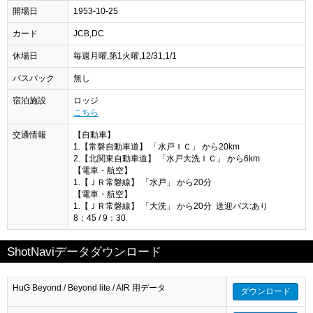
開場日
1953-10-25
カード
JCB,DC
休場日
毎週月曜,第1火曜,12/31,1/1
バスパック
無し
宿泊施設
ロッジ
こちら
交通情報
【自動車】
1.【常磐自動車道】 「水戸ＩＣ」 から20km
2.【北関東自動車道】 「水戸大洗ＩＣ」 から6km
【電車・航空】
1.【ＪＲ常磐線】 「水戸」 から20分
【電車・航空】
1.【ＪＲ常磐線】 「大洗」 から20分 送迎バス:あり
8：45 / 9：30
ShotNaviデータダウンロード
HuG Beyond / Beyond lite / AIR 用データ
ダウンロード