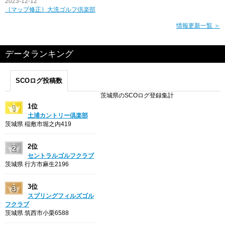
2023-12-12
［マップ修正］大洗ゴルフ倶楽部
情報更新一覧 ＞
データランキング
SCOログ投稿数
茨城県のSCOログ登録集計
1位
土浦カントリー倶楽部
茨城県 稲敷市堀之内419
2位
セントラルゴルフクラブ
茨城県 行方市麻生2196
3位
スプリングフィルズゴル
フクラブ
茨城県 筑西市小栗6588