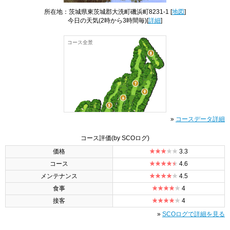
所在地：茨城県東茨城郡大洗町磯浜町8231-1 [
地図
]
今日の天気
(2時から3時間毎)[
詳細
]
コース全景
»
コースデータ詳細
コース評価
(by SCOログ)
価格
3.3
コース
4.6
メンテナンス
4.5
食事
4
接客
4
»
SCOログで詳細を見る