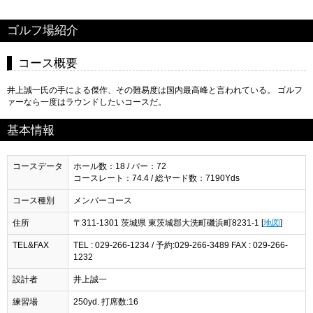
ゴルフ場紹介
コース概要
井上誠一氏の手による傑作、その難易度は国内最高峰と言われている。 ゴルフ
ァーなら一度はラウンドしたいコースだ。
基本情報
コースデータ
ホール数：18 / パー：72
コースレート：74.4 / 総ヤード数：7190Yds
コース種別
メンバーコース
住所
〒311-1301 茨城県 東茨城郡大洗町磯浜町8231-1 [
地図
]
TEL&FAX
TEL : 029-266-1234 / 予約:029-266-3489 FAX : 029-266-
1232
設計者
井上誠一
練習場
250yd. 打席数:16