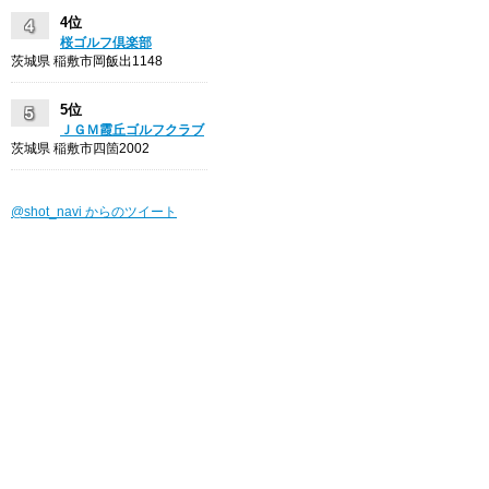
4位
桜ゴルフ倶楽部
茨城県 稲敷市岡飯出1148
5位
ＪＧＭ霞丘ゴルフクラブ
茨城県 稲敷市四箇2002
@shot_navi からのツイート