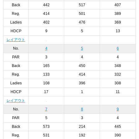
Back
442
517
407
Reg.
414
501
389
Ladies
402
476
369
HDCP
9
5
13
レイアウト
No.
4
5
6
PAR
3
4
4
Back
165
450
348
Reg.
133
414
332
Ladies
108
396
308
HDCP
17
1
11
レイアウト
No.
7
8
9
PAR
5
3
4
Back
573
214
445
Reg.
531
192
390