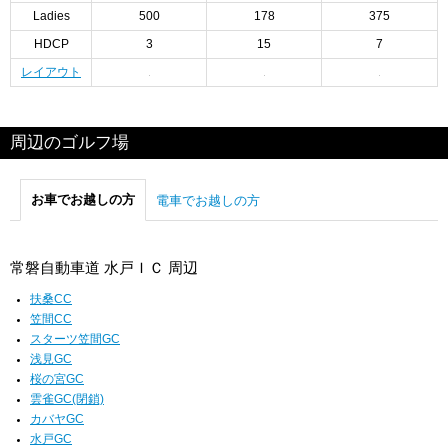
Ladies
500
178
375
HDCP
3
15
7
レイアウト
周辺のゴルフ場
お車でお越しの方
電車でお越しの方
常磐自動車道 水戸ＩＣ 周辺
扶桑CC
笠間CC
スターツ笠間GC
浅見GC
桜の宮GC
雲雀GC(閉鎖)
カバヤGC
水戸GC