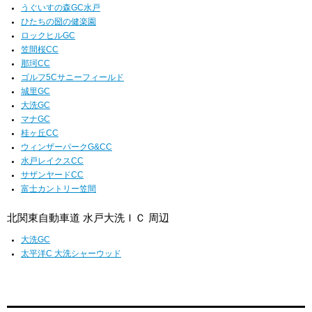
うぐいすの森GC水戸
ひたちの圀の健楽園
ロックヒルGC
笠間桜CC
那珂CC
ゴルフ5Cサニーフィールド
城里GC
大洗GC
マナGC
桂ヶ丘CC
ウィンザーパークG&CC
水戸レイクスCC
サザンヤードCC
富士カントリー笠間
北関東自動車道 水戸大洗ＩＣ 周辺
大洗GC
太平洋C 大洗シャーウッド