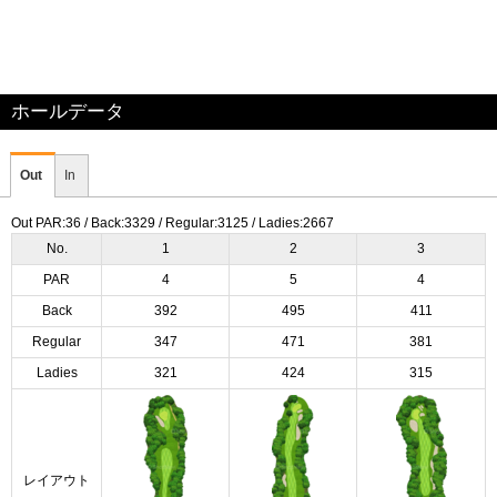
ホールデータ
Out
In
Out PAR:36 / Back:3329 / Regular:3125 / Ladies:2667
No.
1
2
3
PAR
4
5
4
Back
392
495
411
Regular
347
471
381
Ladies
321
424
315
レイアウト