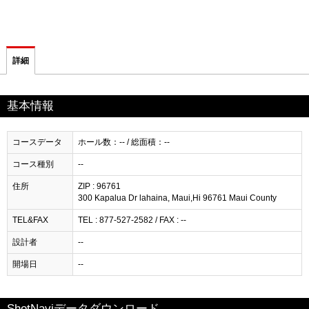
詳細
基本情報
コースデータ
ホール数：-- / 総面積：--
コース種別
--
住所
ZIP : 96761
300 Kapalua Dr lahaina, Maui,Hi 96761 Maui County
TEL&FAX
TEL : 877-527-2582 / FAX : --
設計者
--
開場日
--
ShotNaviデータダウンロード