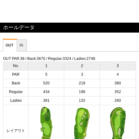
ホールデータ
OUT
IN
OUT PAR:38 / Back:3670 / Regular:3324 / Ladies:2748
No.
1
2
3
PAR
5
3
4
Back
520
218
380
Regular
434
196
352
Ladies
381
132
260
レイアウト