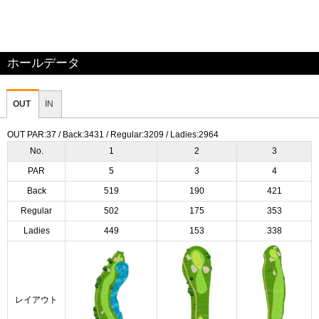
ホールデータ
OUT
IN
OUT PAR:37 / Back:3431 / Regular:3209 / Ladies:2964
No.
1
2
3
PAR
5
3
4
Back
519
190
421
Regular
502
175
353
Ladies
449
153
338
レイアウト