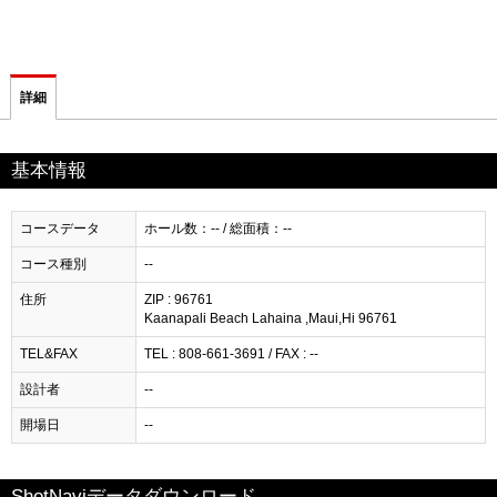
詳細
基本情報
コースデータ
ホール数：-- / 総面積：--
コース種別
--
住所
ZIP : 96761
Kaanapali Beach Lahaina ,Maui,Hi 96761
TEL&FAX
TEL : 808-661-3691 / FAX : --
設計者
--
開場日
--
ShotNaviデータダウンロード