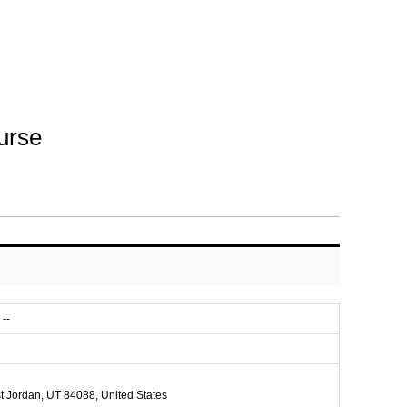
urse
--
 Jordan, UT 84088, United States