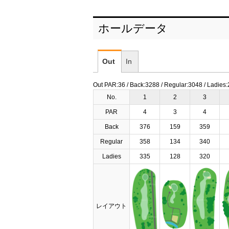
ホールデータ
Out
In
Out PAR:36 / Back:3288 / Regular:3048 / Ladies
No.
1
2
3
PAR
4
3
4
Back
376
159
359
Regular
358
134
340
Ladies
335
128
320
レイアウト