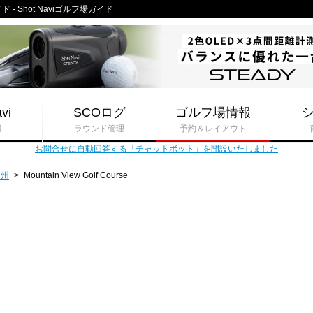
イド - Shot Naviゴルフ場ガイド
vi
SCOログ
ゴルフ場情報
報
ラウンド管理
予約＆レイアウト
お問合せに自動回答する「チャットボット」を開設いたしました
タ州
>
Mountain View Golf Course