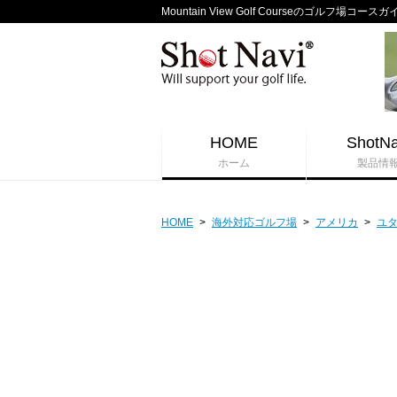
Mountain View Golf Courseのゴルフ場コースガ
HOME
ShotNa
ホーム
製品情
HOME
>
海外対応ゴルフ場
>
アメリカ
>
ユ