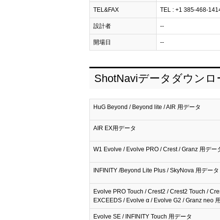
TEL&FAX
TEL : +1 385-468-1414 
設計者
--
開場日
--
ShotNaviデータダウン
HuG Beyond / Beyond lite / AIR 用データ
AIR EX用データ
W1 Evolve / Evolve PRO / Crest / Granz 用デー
INFINITY /Beyond Lite Plus / SkyNova 用データ
Evolve PRO Touch / Crest2 / Crest2 Touch / Cre
EXCEEDS / Evolve α / Evolve G2 / Granz n
Evolve SE / INFINITY Touch 用データ