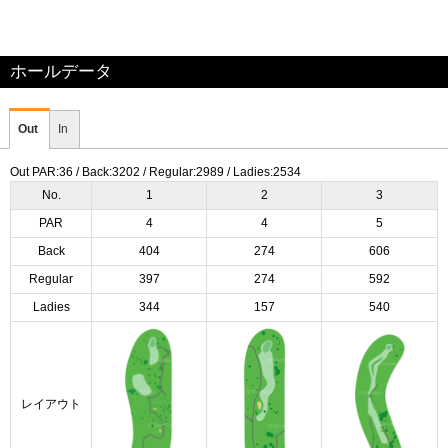
ホールデータ
Out
In
Out PAR:36 / Back:3202 / Regular:2989 / Ladies:2534
No.
1
2
3
PAR
4
4
5
Back
404
274
606
Regular
397
274
592
Ladies
344
157
540
レイアウト