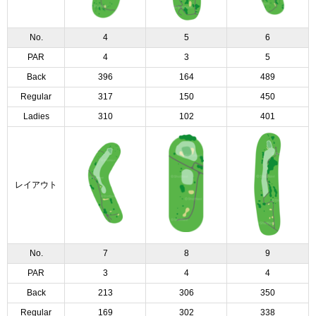
No.
4
5
6
PAR
4
3
5
Back
396
164
489
Regular
317
150
450
Ladies
310
102
401
レイアウト
No.
7
8
9
PAR
3
4
4
Back
213
306
350
Regular
169
302
338