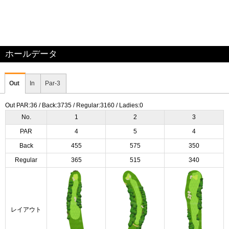
ホールデータ
Out
In
Par-3
Out PAR:36 / Back:3735 / Regular:3160 / Ladies:0
No.
1
2
3
PAR
4
5
4
Back
455
575
350
Regular
365
515
340
レイアウト