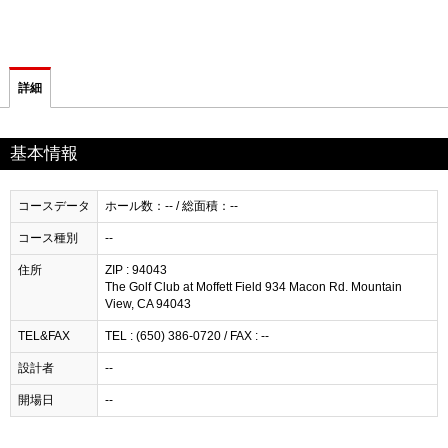
詳細
基本情報
コースデータ
ホール数：-- / 総面積：--
コース種別
--
住所
ZIP : 94043
The Golf Club at Moffett Field 934 Macon Rd. Mountain
View, CA 94043
TEL&FAX
TEL : (650) 386-0720 / FAX : --
設計者
--
開場日
--