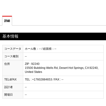
詳細
基本情報
コースデータ
ホール数：-- / 総面積：--
コース種別
--
住所
ZIP : 92240
15500 Bubbling Wells Rd, Desert Hot Springs, CA 92240,
United States
TEL&FAX
TEL : +17602884653 / FAX : --
設計者
--
開場日
--