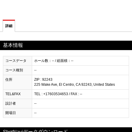
詳細
基本情報
コースデータ
ホール数：-- / 総面積：--
コース種別
--
住所
ZIP : 92243
225 Wake Ave, El Centro, CA 92243, United States
TEL&FAX
TEL : +17603534653 / FAX : --
設計者
--
開場日
--
ShotNaviデータダウンロード