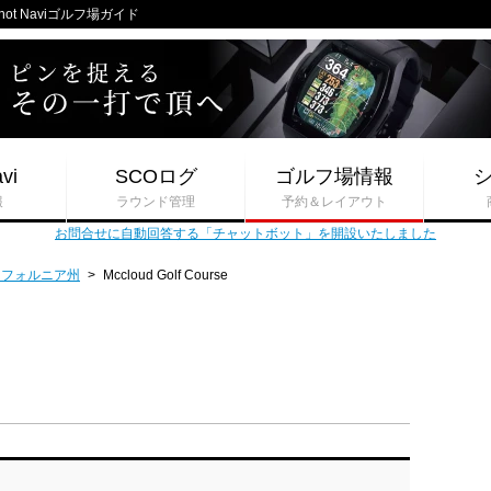
Shot Naviゴルフ場ガイド
vi
SCOログ
ゴルフ場情報
報
ラウンド管理
予約＆レイアウト
お問合せに自動回答する「チャットボット」を開設いたしました
リフォルニア州
>
Mccloud Golf Course