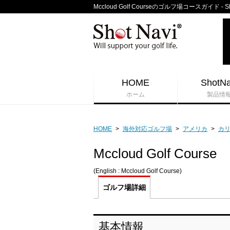
Mccloud Golf Courseのゴルフ場コースガイド - 
HOME
ShotNa
ホーム
製品情
HOME
>
海外対応ゴルフ場
>
アメリカ
>
カ
Mccloud Golf Course
(English : Mccloud Golf Course)
ゴルフ場
詳細
基本情報