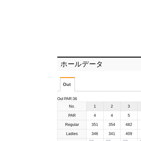
ホールデータ
Out
Out PAR:36
No.
1
2
3
PAR
4
4
5
Regular
351
354
482
Ladies
346
341
409