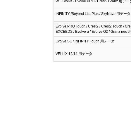
W1 Evolve / Evolve PRO / Crest / Granz 用デー
INFINITY /Beyond Lite Plus / SkyNova 用データ
Evolve PRO Touch / Crest2 / Crest2 Touch / Cre
EXCEEDS / Evolve α / Evolve G2 / Granz n
Evolve SE / INFINITY Touch 用データ
VELLIX 12/14 用データ