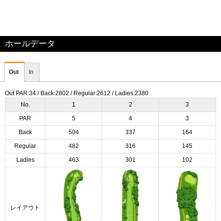
ホールデータ
Out
In
Out PAR:34 / Back:2802 / Regular:2612 / Ladies:2380
No.
1
2
3
PAR
5
4
3
Back
504
337
164
Regular
482
316
145
Ladies
463
301
102
レイアウト