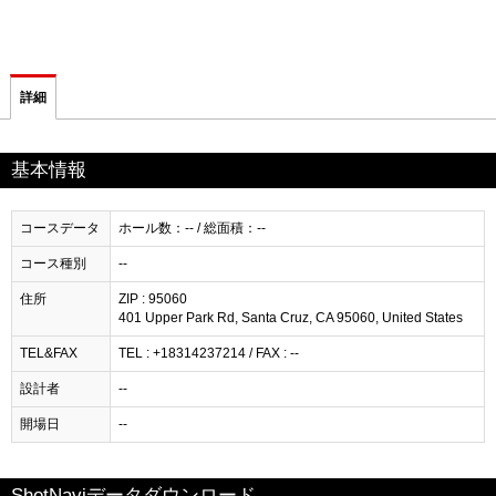
詳細
基本情報
コースデータ
ホール数：-- / 総面積：--
コース種別
--
住所
ZIP : 95060
401 Upper Park Rd, Santa Cruz, CA 95060, United States
TEL&FAX
TEL : +18314237214 / FAX : --
設計者
--
開場日
--
ShotNaviデータダウンロード