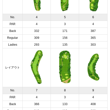
No.
4
5
6
PAR
4
3
4
Back
332
171
387
Regular
309
156
365
Ladies
293
135
303
レイアウト
No.
7
8
9
PAR
4
3
4
Back
366
133
408