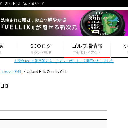
イド - Shot Naviゴルフ場ガイド
vi
SCOログ
ゴルフ場情報
報
ラウンド管理
予約＆レイアウト
お問合せに自動回答する「チャットボット」を開設いたしました
リフォルニア州
>
Upland Hills Country Club
lub