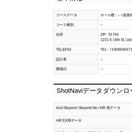
コースデータ
ホール数：-- / 総面
コース種別
--
住所
ZIP : 91784
1231 E 16th St, Up
TEL&FAX
TEL : +19099464711 
設計者
--
開場日
--
ShotNaviデータダウン
HuG Beyond / Beyond lite / AIR 用データ
AIR EX用データ