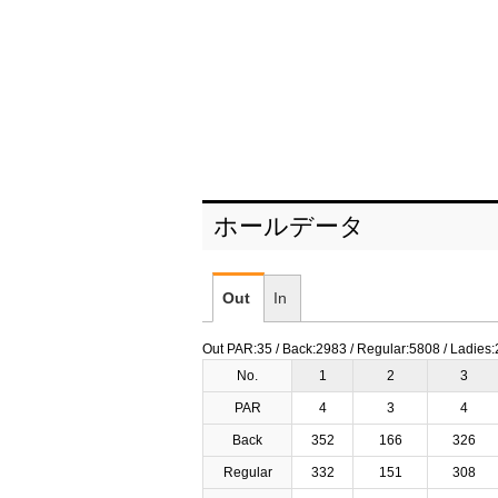
ホールデータ
Out
In
Out PAR:35 / Back:2983 / Regular:5808 / Ladies
No.
1
2
3
PAR
4
3
4
Back
352
166
326
Regular
332
151
308