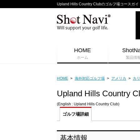
Upland Hills Country Clubのゴルフ場コースガ
HOME
ShotNa
ホーム
製品情
HOME
>
海外対応ゴルフ場
>
アメリカ
>
カ
Upland Hills Country C
(English : Upland Hills Country Club)
ゴルフ場
詳細
基本情報