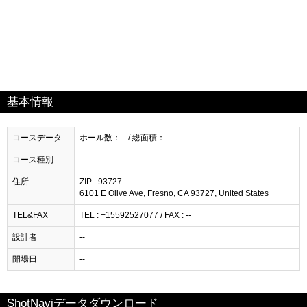
基本情報
コースデータ
ホール数：-- / 総面積：--
コース種別
--
住所
ZIP : 93727
6101 E Olive Ave, Fresno, CA 93727, United States
TEL&FAX
TEL : +15592527077 / FAX : --
設計者
--
開場日
--
ShotNaviデータダウンロード