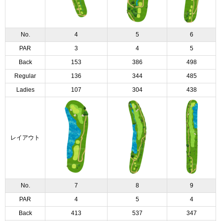
No.
4
5
6
PAR
3
4
5
Back
153
386
498
Regular
136
344
485
Ladies
107
304
438
レイアウト
No.
7
8
9
PAR
4
5
4
Back
413
537
347