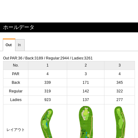
ホールデータ
Out
In
Out PAR:36 / Back:3189 / Regular:2944 / Ladies:3261
No.
1
2
3
PAR
4
3
4
Back
339
171
345
Regular
319
142
322
Ladies
923
137
277
レイアウト