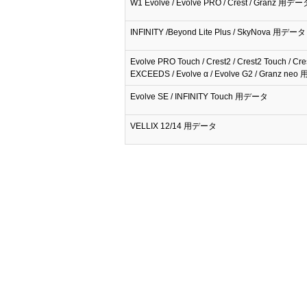
W1 Evolve / Evolve PRO / Crest / Granz 用デー
INFINITY /Beyond Lite Plus / SkyNova 用データ
Evolve PRO Touch / Crest2 / Crest2 Touch / Cre
EXCEEDS / Evolve α / Evolve G2 / Granz n
Evolve SE / INFINITY Touch 用データ
VELLIX 12/14 用データ