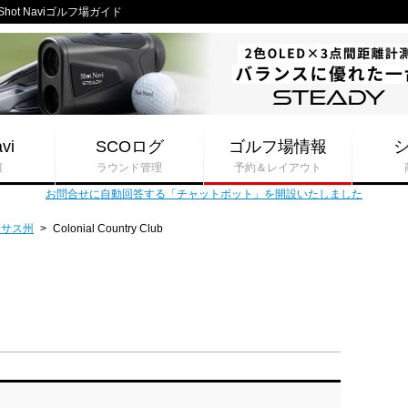
- Shot Naviゴルフ場ガイド
vi
SCOログ
ゴルフ場情報
報
ラウンド管理
予約＆レイアウト
お問合せに自動回答する「チャットボット」を開設いたしました
キサス州
>
Colonial Country Club