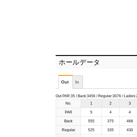
ホールデータ
Out
In
Out PAR:35 / Back:3456 / Regular:3076 / Ladies
No.
1
2
3
PAR
5
4
4
Back
555
375
468
Regular
525
335
430