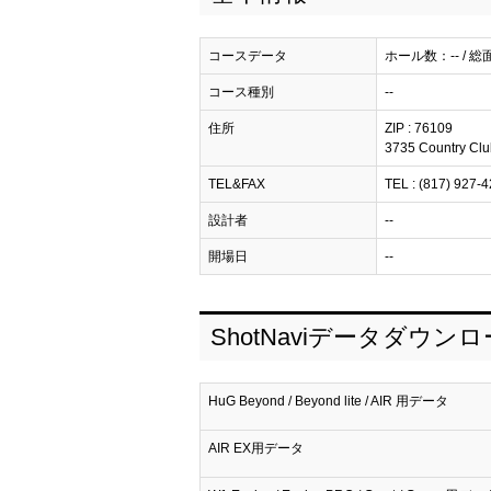
コースデータ
ホール数：-- / 総
コース種別
--
住所
ZIP : 76109
3735 Country Club
TEL&FAX
TEL : (817) 927-42
設計者
--
開場日
--
ShotNaviデータダウン
HuG Beyond / Beyond lite / AIR 用データ
AIR EX用データ