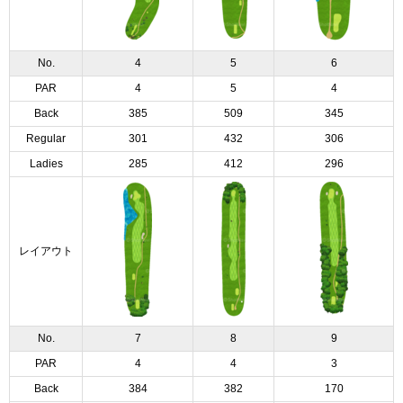
No.
4
5
6
PAR
4
5
4
Back
385
509
345
Regular
301
432
306
Ladies
285
412
296
レイアウト
No.
7
8
9
PAR
4
4
3
Back
384
382
170