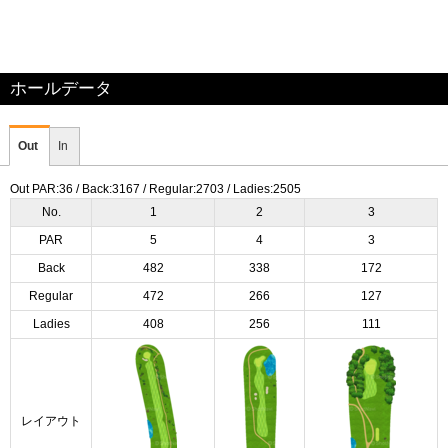
ホールデータ
Out
In
Out PAR:36 / Back:3167 / Regular:2703 / Ladies:2505
No.
1
2
3
PAR
5
4
3
Back
482
338
172
Regular
472
266
127
Ladies
408
256
111
レイアウト