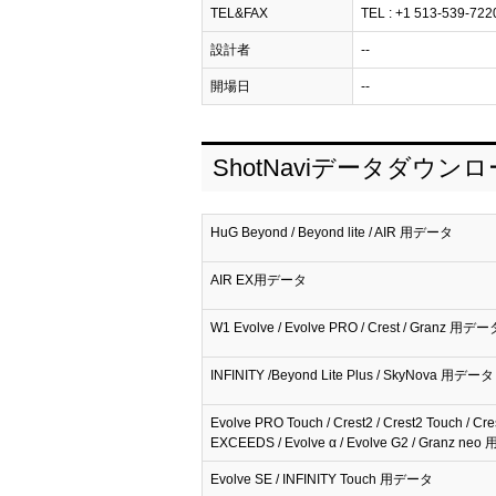
TEL&FAX
TEL : +1 513-539-7220 
設計者
--
開場日
--
ShotNaviデータダウン
HuG Beyond / Beyond lite / AIR 用データ
AIR EX用データ
W1 Evolve / Evolve PRO / Crest / Granz 用デー
INFINITY /Beyond Lite Plus / SkyNova 用データ
Evolve PRO Touch / Crest2 / Crest2 Touch / Cre
EXCEEDS / Evolve α / Evolve G2 / Granz n
Evolve SE / INFINITY Touch 用データ