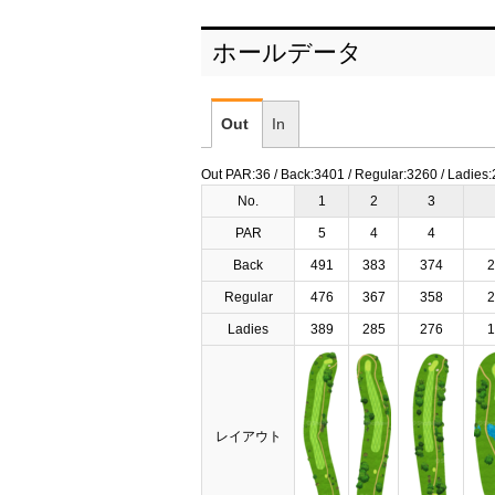
ホールデータ
Out
In
Out PAR:36 / Back:3401 / Regular:3260 / Ladies
No.
1
2
3
PAR
5
4
4
Back
491
383
374
2
Regular
476
367
358
2
Ladies
389
285
276
1
レイアウト