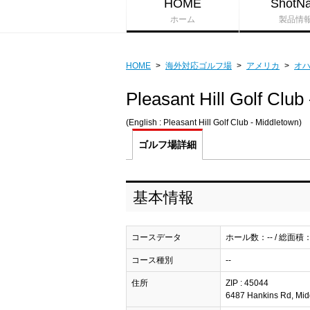
HOME
ShotNa
ホーム
製品情
HOME
>
海外対応ゴルフ場
>
アメリカ
>
オ
Pleasant Hill Golf Club
(English : Pleasant Hill Golf Club - Middletown)
ゴルフ場
詳細
基本情報
コースデータ
ホール数：-- / 総面積：
コース種別
--
住所
ZIP : 45044
6487 Hankins Rd, Mid