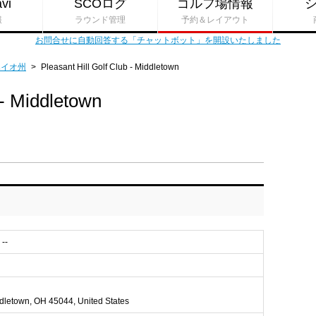
vi
SCOログ
ゴルフ場情報
報
ラウンド管理
予約＆レイアウト
お問合せに自動回答する「チャットボット」を開設いたしました
ハイオ州
>
Pleasant Hill Golf Club - Middletown
 - Middletown
--
dletown, OH 45044, United States