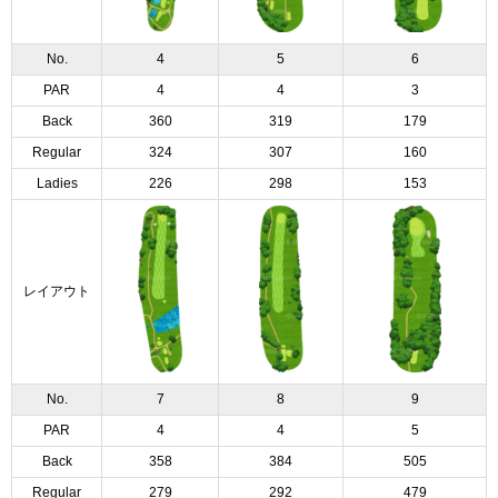
No.
4
5
6
PAR
4
4
3
Back
360
319
179
Regular
324
307
160
Ladies
226
298
153
レイアウト
No.
7
8
9
PAR
4
4
5
Back
358
384
505
Regular
279
292
479