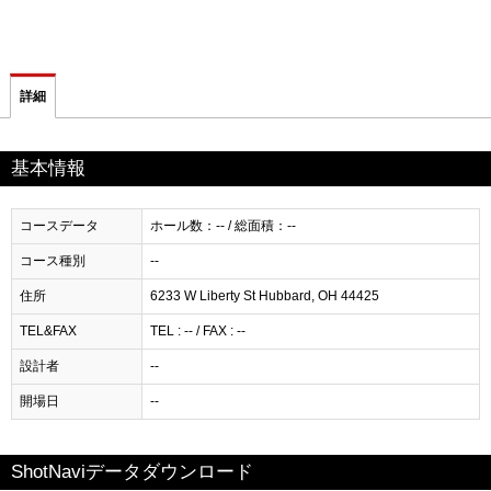
詳細
基本情報
コースデータ
ホール数：-- / 総面積：--
コース種別
--
住所
6233 W Liberty St Hubbard, OH 44425
TEL&FAX
TEL : -- / FAX : --
設計者
--
開場日
--
ShotNaviデータダウンロード