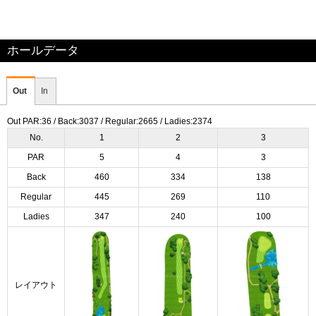
ホールデータ
Out
In
Out PAR:36 / Back:3037 / Regular:2665 / Ladies:2374
No.
1
2
3
PAR
5
4
3
Back
460
334
138
Regular
445
269
110
Ladies
347
240
100
レイアウト