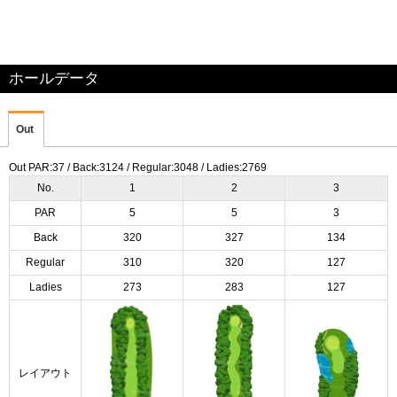
ホールデータ
Out
Out PAR:37 / Back:3124 / Regular:3048 / Ladies:2769
No.
1
2
3
PAR
5
5
3
Back
320
327
134
Regular
310
320
127
Ladies
273
283
127
レイアウト