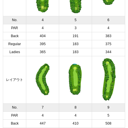
No.
4
5
6
PAR
4
3
4
Back
404
191
383
Regular
395
183
375
Ladies
365
183
344
レイアウト
No.
7
8
9
PAR
4
4
5
Back
447
410
508