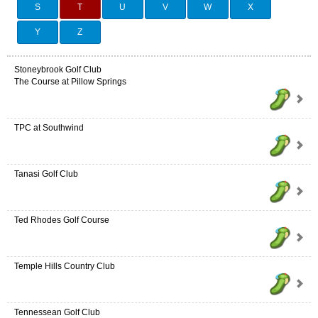
S
T
U
V
W
X
Y
Z
Stoneybrook Golf Club
The Course at Pillow Springs
TPC at Southwind
Tanasi Golf Club
Ted Rhodes Golf Course
Temple Hills Country Club
Tennessean Golf Club