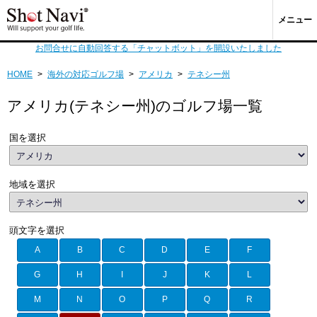
メニュー
お問合せに自動回答する「チャットボット」を開設いたしました
HOME
>
海外の対応ゴルフ場
>
アメリカ
>
テネシー州
アメリカ(テネシー州)のゴルフ場一覧
国を選択
地域を選択
頭文字を選択
A
B
C
D
E
F
G
H
I
J
K
L
M
N
O
P
Q
R