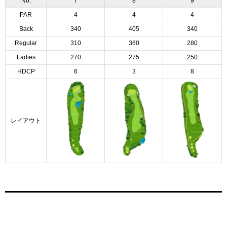
No.
7
8
9
PAR
4
4
4
Back
340
405
340
Regular
310
360
280
Ladies
270
275
250
HDCP
6
3
8
レイアウト