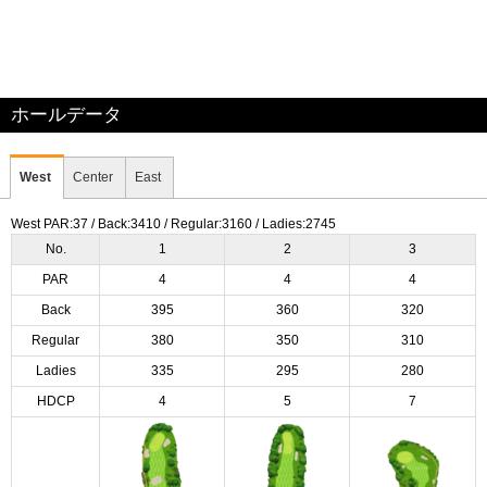
ホールデータ
West
Center
East
West PAR:37 / Back:3410 / Regular:3160 / Ladies:2745
No.
1
2
3
PAR
4
4
4
Back
395
360
320
Regular
380
350
310
Ladies
335
295
280
HDCP
4
5
7