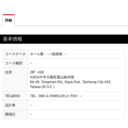
詳細
基本情報
コースデータ
ホール数：-- / 総面積：--
コース種別
--
住所
ZIP : 428
428台中市大雅區通山路46號
No.46, Tongshan Rd., Daya Dist., Taichung City 428,
Taiwan (R.O.C.)
TEL&FAX
TEL : 886-4-25665130-2 / FAX : --
設計者
--
開場日
--