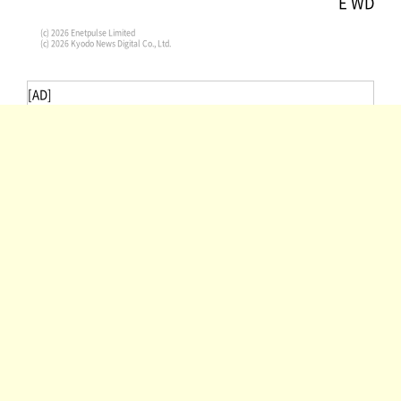
E WD
(c) 2026 Enetpulse Limited
(c) 2026 Kyodo News Digital Co., Ltd.
[AD]