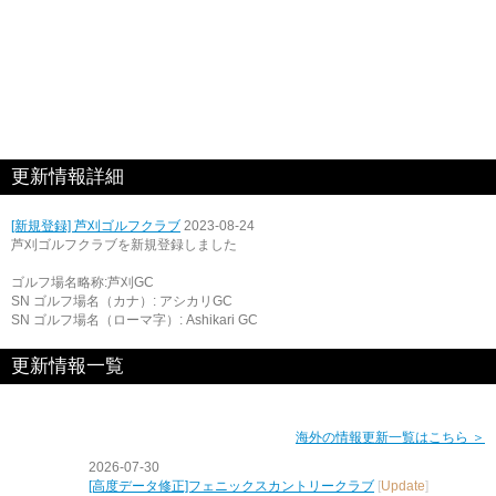
更新情報詳細
[新規登録] 芦刈ゴルフクラブ
2023-08-24
芦刈ゴルフクラブを新規登録しました
ゴルフ場名略称:芦刈GC
SN ゴルフ場名（カナ）: アシカリGC
SN ゴルフ場名（ローマ字）: Ashikari GC
更新情報一覧
海外の情報更新一覧はこちら ＞
2026-07-30
[高度データ修正]フェニックスカントリークラブ
[
Update
]