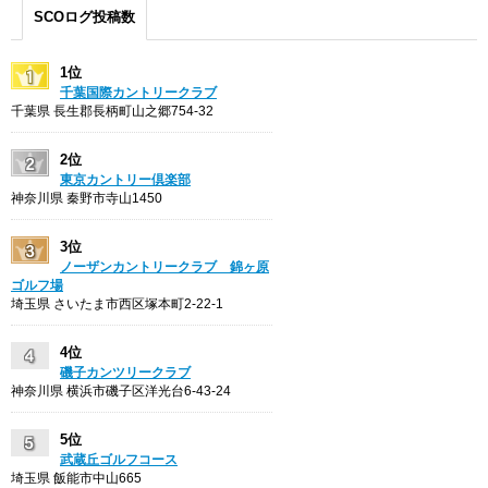
SCOログ投稿数
1位
千葉国際カントリークラブ
千葉県 長生郡長柄町山之郷754-32
2位
東京カントリー倶楽部
神奈川県 秦野市寺山1450
3位
ノーザンカントリークラブ 錦ヶ原
ゴルフ場
埼玉県 さいたま市西区塚本町2-22-1
4位
磯子カンツリークラブ
神奈川県 横浜市磯子区洋光台6-43-24
5位
武蔵丘ゴルフコース
埼玉県 飯能市中山665