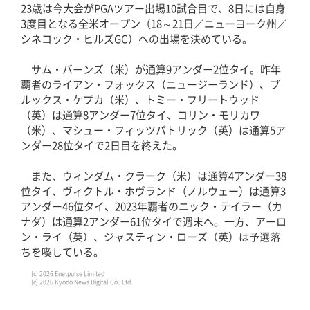
23歳は今大会がPGAツアー出場10試合目で、8日には自身
3度目となる全米オープン（18～21日／ニューヨーク州／
シネコック・ヒルズGC）への出場を決めている。
サム・バーンズ（米）が通算9アンダー2位タイ。昨年
覇者のライアン・フォックス（ニュージーランド）、ブ
ルックス・ケプカ（米）、トミー・フリートウッド
（英）は通算8アンダー7位タイ、コリン・モリカワ
（米）、マシュー・フィッツパトリック（英）は通算5ア
ンダー28位タイで2日目を終えた。
また、ウィンダム・クラーク（米）は通算4アンダー38
位タイ、ヴィクトル・ホヴランド（ノルウェー）は通算3
アンダー46位タイ、2023年覇者のニック・テイラー（カ
ナダ）は通算2アンダー61位タイで週末へ。一方、アーロ
ン・ライ（英）、ジャスティン・ローズ（英）は予選落
ちを喫している。
(c) 2026 Enetpulse Limited
(c) 2026 Kyodo News Digital Co., Ltd.