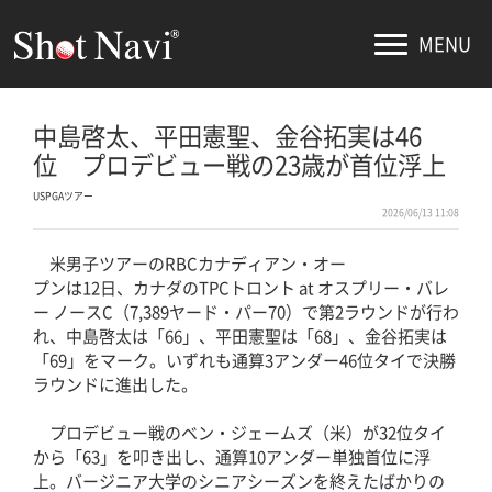
MENU
中島啓太、平田憲聖、金谷拓実は46
位 プロデビュー戦の23歳が首位浮上
USPGAツアー
2026/06/13 11:08
米男子ツアーのRBCカナディアン・オー
プンは12日、カナダのTPCトロント at オスプリー・バレ
ー ノースC（7,389ヤード・パー70）で第2ラウンドが行わ
れ、中島啓太は「66」、平田憲聖は「68」、金谷拓実は
「69」をマーク。いずれも通算3アンダー46位タイで決勝
ラウンドに進出した。
プロデビュー戦のベン・ジェームズ（米）が32位タイ
から「63」を叩き出し、通算10アンダー単独首位に浮
上。バージニア大学のシニアシーズンを終えたばかりの