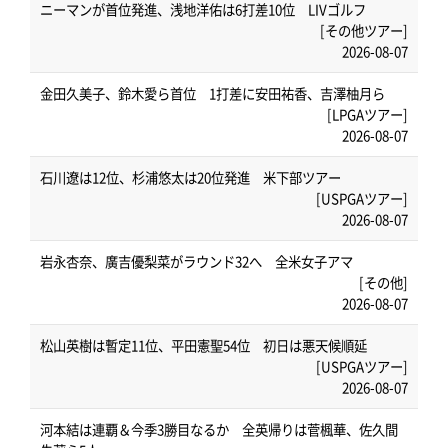
ニーマンが首位発進、浅地洋佑は6打差10位 LIVゴルフ
[その他ツアー]
2026-08-07
金田久美子、鈴木愛ら首位 1打差に安田祐香、吉澤柚月ら
[LPGAツアー]
2026-08-07
石川遼は12位、杉浦悠太は20位発進 米下部ツアー
[USPGAツアー]
2026-08-07
岩永杏奈、廣吉優梨菜がラウンド32へ 全米女子アマ
[その他]
2026-08-07
松山英樹は暫定11位、平田憲聖54位 初日は悪天候順延
[USPGAツアー]
2026-08-07
河本結は連覇＆今季3勝目なるか 全英帰りは菅楓華、佐久間