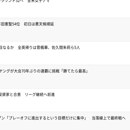
ラウンド32へ 全米女子アマ
平田憲聖54位 初日は悪天候順延
目なるか 全英帰りは菅楓華、佐久間朱莉ら5人
ヤングが大会70年ぶりの連覇に挑戦「勝てたら最高」
要投資家と合意 リーグ継続へ前進
イブン「プレーオフに進出するという目標だけに集中」 当落線上で最終戦へ