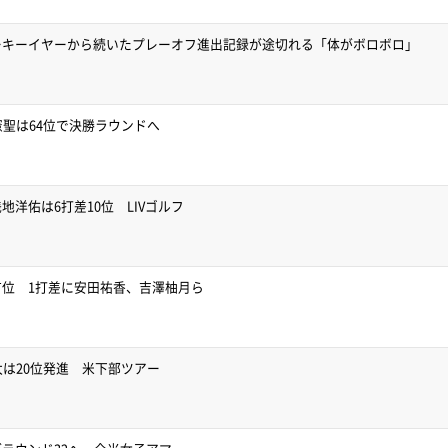
ーキーイヤーから続いたプレーオフ進出記録が途切れる「体がボロボロ」
憲聖は64位で決勝ラウンドへ
洋佑は6打差10位 LIVゴルフ
位 1打差に安田祐香、吉澤柚月ら
太は20位発進 米下部ツアー