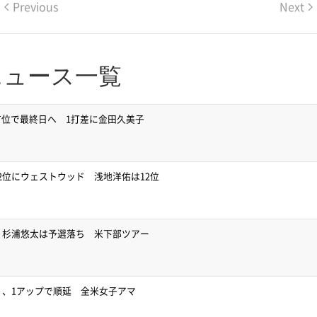
Previous
Next
ニュース一覧
位で最終日へ 1打差に金田久美子
2位にウェストウッド 浅地洋佑は12位
、杉浦悠太は予選落ち 米下部ツアー
り、1アップで順延 全米女子アマ