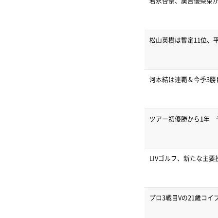
岩永杏奈、廣吉優梨菜が
松山英樹は暫定11位、
河本結は連覇＆今季3勝
ツアー初優勝から1年 
LIVゴルフ、新たな主
プロ3戦目Vの21歳コ