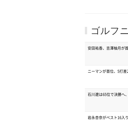
ゴルフ
安田祐香、吉澤柚月が首
ニーマンが首位、5打差
石川遼は65位で決勝へ
岩永杏奈がベスト16入