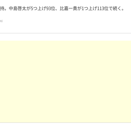
持。中島啓太が5つ上げ93位、比嘉一貴が1つ上げ113位で続く。
td.