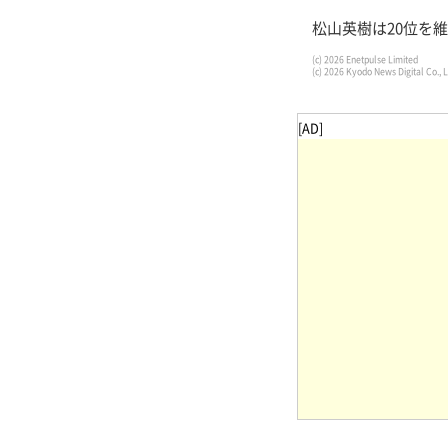
松山英樹は20位を維
(c) 2026 Enetpulse Limited
(c) 2026 Kyodo News Digital Co., L
[AD]