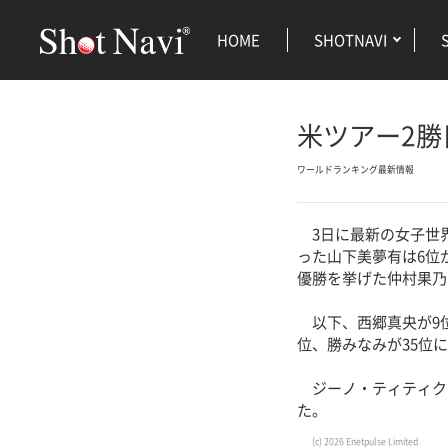
HOME
SHOTNAVI
米ツアー2勝
ワールドランキング最新情報
3日に最新の女子世界
った山下美夢有は6位
優勝を挙げた仲村果乃
以下、西郷真央が9位
位、勝みなみが35位
ジーノ・ティティク
た。
(c) 2026 Enetpulse Limited