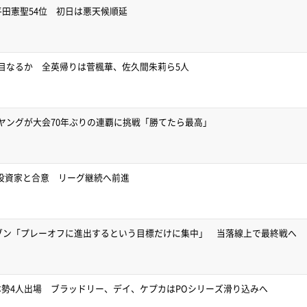
平田憲聖54位 初日は悪天候順延
目なるか 全英帰りは菅楓華、佐久間朱莉ら5人
ヤングが大会70年ぶりの連覇に挑戦「勝てたら最高」
要投資家と合意 リーグ継続へ前進
イブン「プレーオフに進出するという目標だけに集中」 当落線上で最終戦へ
勢4人出場 ブラッドリー、デイ、ケプカはPOシリーズ滑り込みへ