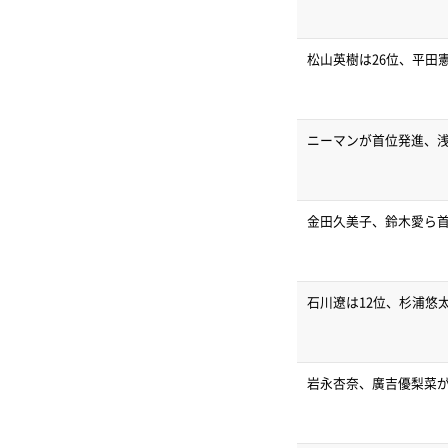
松山英樹は26位、平田
ニーマンが首位発進、浅地
金田久美子、鈴木愛ら首
石川遼は12位、杉浦悠
岩永杏奈、廣吉優梨菜が