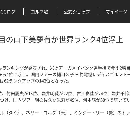
SCOログ
ゴルフ場
公式ショップ
マイページ
目の山下美夢有が世界ランク4位浮上
ランキングが発表され、米ツアーのメイバンク選手権で今季2勝
から4位に浮上。国内ツアーの樋口久子 三菱電機レディスゴルフト
は62ランクアップの142位となった。
、竹田麗央が13位、岩井明愛が22位、古江彩佳が24位、岩井千怜が
につけ、国内ツアー組の佐久間朱莉が49位、河本結が50位で続いて
ル（タイ）、ネリー・コルダ（米）、ミンジー・リー（豪）のトッ