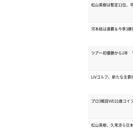
松山英樹は暫定11位、
河本結は連覇＆今季3勝
ツアー初優勝から1年 
LIVゴルフ、新たな主
プロ3戦目Vの21歳コ
松山英樹、久常涼ら日本