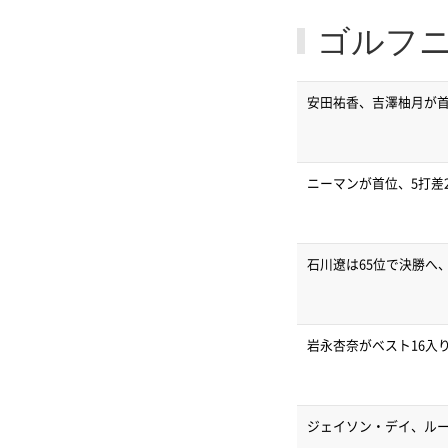
ゴルフ
安田祐香、吉澤柚月が首
ニーマンが首位、5打差
石川遼は65位で決勝へ
岩永杏奈がベスト16入
ジェイソン・デイ、ル