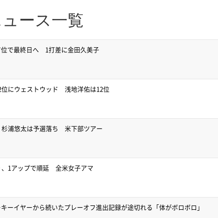
ニュース一覧
位で最終日へ 1打差に金田久美子
2位にウェストウッド 浅地洋佑は12位
、杉浦悠太は予選落ち 米下部ツアー
り、1アップで順延 全米女子アマ
ーキーイヤーから続いたプレーオフ進出記録が途切れる「体がボロボロ」