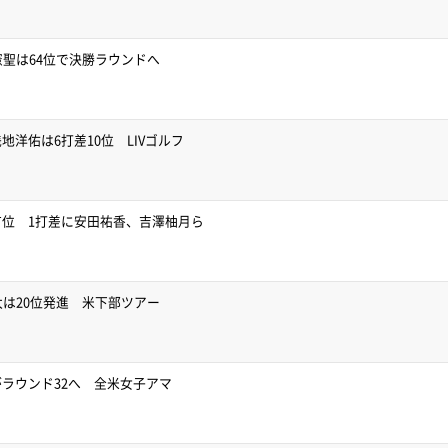
憲聖は64位で決勝ラウンドへ
洋佑は6打差10位 LIVゴルフ
位 1打差に安田祐香、吉澤柚月ら
太は20位発進 米下部ツアー
ラウンド32へ 全米女子アマ