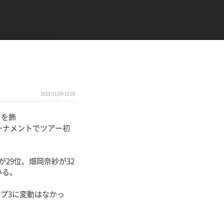
2025/11/04 12:05
目を飾
ーナメントでツアー初
29位、畑岡奈紗が32
いる。
プ3に変動はなかっ