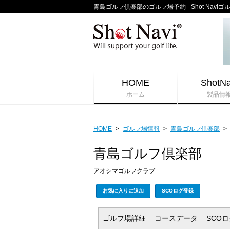
青島ゴルフ倶楽部のゴルフ場予約 - Shot Navi
HOME
ShotNa
ホーム
製品情
HOME
>
ゴルフ場情報
>
青島ゴルフ倶楽部
>
青島ゴルフ倶楽部
アオシマゴルフクラブ
お気に入りに追加
SCOログ登録
ゴルフ場
詳細
コース
データ
SCO