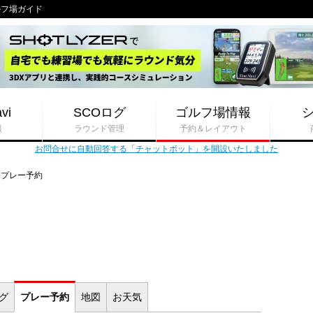
ゴルフ場ガイド
vi
SCOログ
ゴルフ場情報
報
ラウンド管理
予約＆レイアウト
お問合せに自動回答する「チャットボット」を開設いたしました
プレー予約
ログ
プレー
予約
地図
お
天気