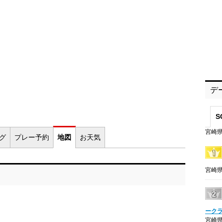
デ
S
宮崎県
ログ
プレー
予約
地図
お
天気
宮崎県
ーク
宮崎県