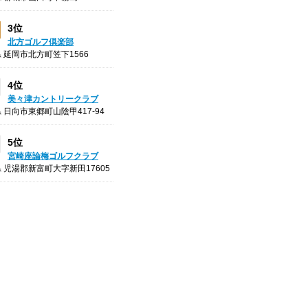
3位
北方ゴルフ倶楽部
 延岡市北方町笠下1566
4位
美々津カントリークラブ
 日向市東郷町山陰甲417-94
5位
宮崎座論梅ゴルフクラブ
 児湯郡新富町大字新田17605