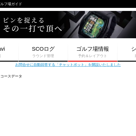
iゴルフ場ガイド
vi
SCOログ
ゴルフ場情報
報
ラウンド管理
予約＆レイアウト
お問合せに自動回答する「チャットボット」を開設いたしました
コースデータ