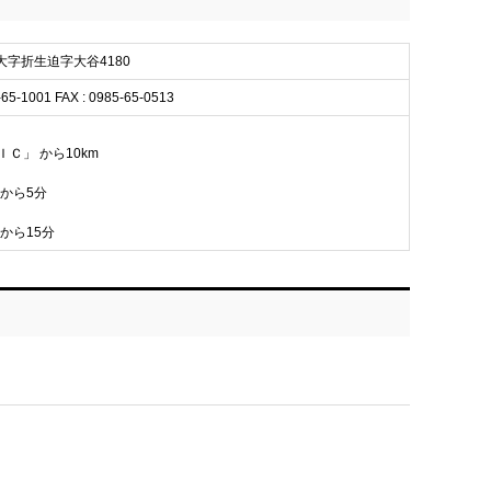
市大字折生迫字大谷4180
-65-1001 FAX : 0985-65-0513
ＩＣ」 から10km
 から5分
 から15分