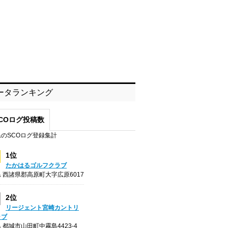
ータランキング
COログ投稿数
のSCOログ登録集計
1位
たかはるゴルフクラブ
 西諸県郡高原町大字広原6017
2位
リージェント宮崎カントリ
ラブ
 都城市山田町中霧島4423-4