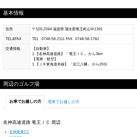
基本情報
住所
〒520-2594 滋賀県 蒲生郡竜王町山中1391
TEL&FAX
TEL : 0748-58-2111 FAX : 0748-58-1782
交通情報
【自動車】
1.【名神高速道路】 「竜王ＩＣ」 から3km
【電車・航空】
1.【ＪＲ東海道本線】 「近江八幡」 から20分
周辺のゴルフ場
お車でお越しの方
電車でお越しの方
名神高速道路 竜王ＩＣ 周辺
名神栗東CC