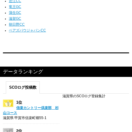
近江CC
竜王GC
蒲生GC
滋賀GC
朝日野CC
ベアズパウジャパンCC
データランキング
SCOログ投稿数
滋賀県のSCOログ登録集計
1位
信楽カントリー倶楽部 杉
山コース
滋賀県 甲賀市信楽町畑55-1
2位