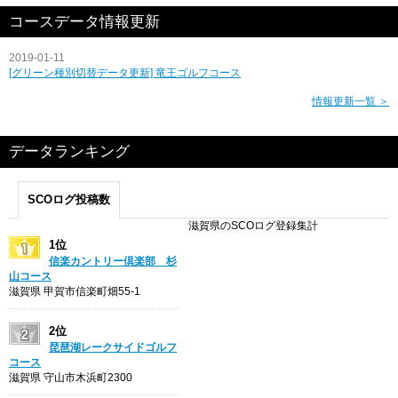
コースデータ情報更新
2019-01-11
[グリーン種別切替データ更新] 竜王ゴルフコース
情報更新一覧 ＞
データランキング
SCOログ投稿数
滋賀県のSCOログ登録集計
1位
信楽カントリー倶楽部 杉
山コース
滋賀県 甲賀市信楽町畑55-1
2位
琵琶湖レークサイドゴルフ
コース
滋賀県 守山市木浜町2300