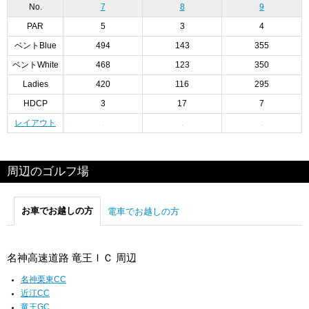
No.
7
8
9
PAR
5
3
4
ベントBlue
494
143
355
ベントWhite
468
123
350
Ladies
420
116
295
HDCP
3
17
7
レイアウト
周辺のゴルフ場
お車でお越しの方
電車でお越しの方
名神高速道路 竜王ＩＣ 周辺
名神栗東CC
近江CC
竜王GC