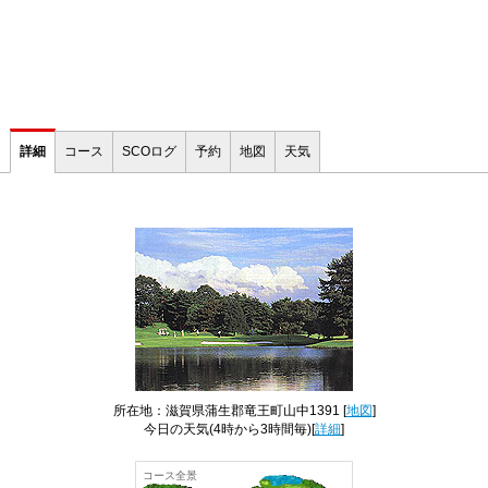
詳細
コース
SCOログ
予約
地図
天気
所在地：滋賀県蒲生郡竜王町山中1391 [
地図
]
今日の天気
(4時から3時間毎)[
詳細
]
コース全景