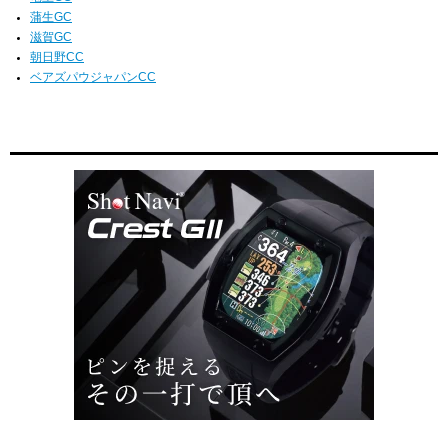
蒲生GC
滋賀GC
朝日野CC
ベアズパウジャパンCC