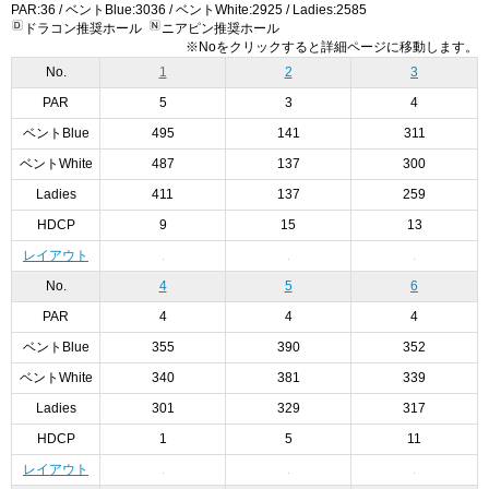
PAR:36 / ベントBlue:3036 / ベントWhite:2925 / Ladies:2585
ドラコン推奨ホール
ニアピン推奨ホール
※Noをクリックすると詳細ページに移動します。
No.
1
2
3
PAR
5
3
4
ベントBlue
495
141
311
ベントWhite
487
137
300
Ladies
411
137
259
HDCP
9
15
13
レイアウト
No.
4
5
6
PAR
4
4
4
ベントBlue
355
390
352
ベントWhite
340
381
339
Ladies
301
329
317
HDCP
1
5
11
レイアウト