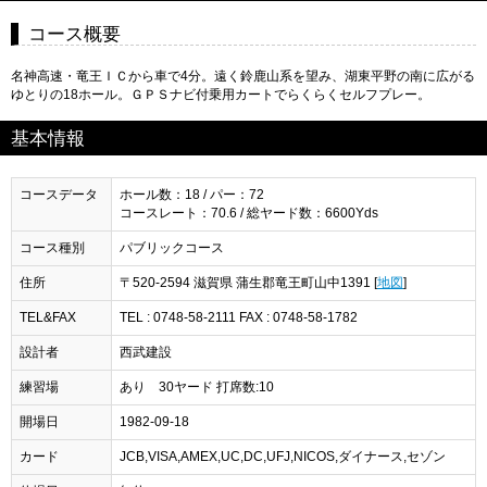
コース概要
名神高速・竜王ＩＣから車で4分。遠く鈴鹿山系を望み、湖東平野の南に広がる
ゆとりの18ホール。ＧＰＳナビ付乗用カートでらくらくセルフプレー。
基本情報
コースデータ
ホール数：18 / パー：72
コースレート：70.6 / 総ヤード数：6600Yds
コース種別
パブリックコース
住所
〒520-2594 滋賀県 蒲生郡竜王町山中1391 [
地図
]
TEL&FAX
TEL : 0748-58-2111 FAX : 0748-58-1782
設計者
西武建設
練習場
あり 30ヤード 打席数:10
開場日
1982-09-18
カード
JCB,VISA,AMEX,UC,DC,UFJ,NICOS,ダイナース,セゾン