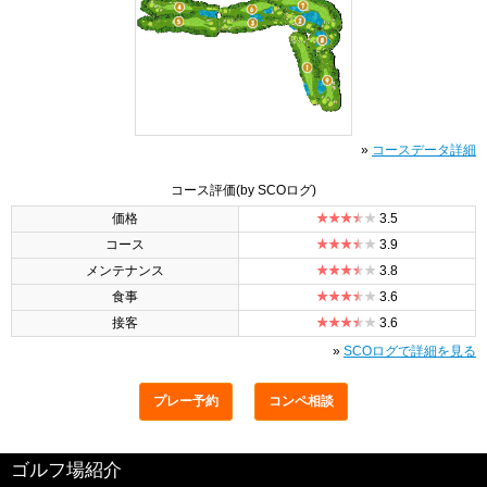
»
コースデータ詳細
コース評価
(by SCOログ)
価格
3.5
コース
3.9
メンテナンス
3.8
食事
3.6
接客
3.6
»
SCOログで詳細を見る
プレー予約
コンペ相談
ゴルフ場紹介