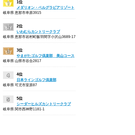
1位
メダリオン・ベルグラビアリゾート
岐阜県 恵那市串原3915
2位
いわむらカントリークラブ
岐阜県 恵那市岩村町飯羽間字小沢山3689-17
3位
やまがたゴルフ倶楽部 美山コース
岐阜県 山県市谷合2817
4位
日本ラインゴルフ倶楽部
岐阜県 可児市室原87
5位
シーダーヒルズカントリークラブ
岐阜県 関市西神野1181-1