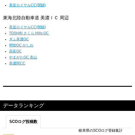
美並ロイヤルCC(閉鎖)
東海北陸自動車道 美濃ＩＣ 周辺
美並ロイヤルCC(閉鎖)
TOSHIN さくら Hills GC
ぎふ美濃GC
明智GC かしお
高富GC
やまがたGC 美山
美濃関CC
データランキング
SCOログ投稿数
岐阜県のSCOログ登録集計