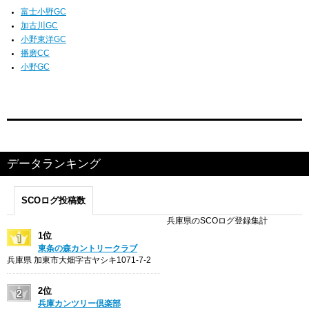
富士小野GC
加古川GC
小野東洋GC
播磨CC
小野GC
データランキング
SCOログ投稿数
兵庫県のSCOログ登録集計
1位
東条の森カントリークラブ
兵庫県 加東市大畑字古ヤシキ1071-7-2
2位
兵庫カンツリー倶楽部