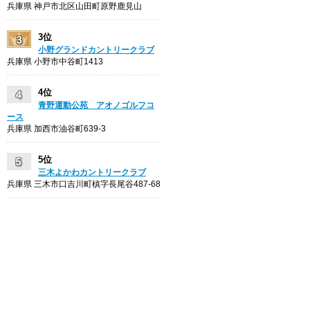
兵庫県 神戸市北区山田町原野鹿見山
3位
小野グランドカントリークラブ
兵庫県 小野市中谷町1413
4位
青野運動公苑 アオノゴルフコ
ース
兵庫県 加西市油谷町639-3
5位
三木よかわカントリークラブ
兵庫県 三木市口吉川町槙字長尾谷487-68