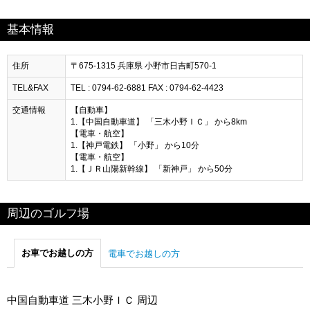
基本情報
住所
〒675-1315 兵庫県 小野市日吉町570-1
TEL&FAX
TEL : 0794-62-6881 FAX : 0794-62-4423
交通情報
【自動車】
1.【中国自動車道】 「三木小野ＩＣ」 から8km
【電車・航空】
1.【神戸電鉄】 「小野」 から10分
【電車・航空】
1.【ＪＲ山陽新幹線】 「新神戸」 から50分
周辺のゴルフ場
お車でお越しの方
電車でお越しの方
中国自動車道 三木小野ＩＣ 周辺