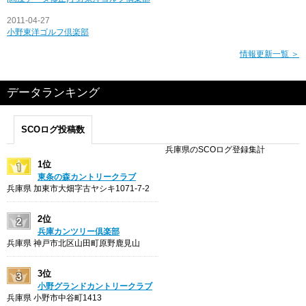
2011-04-27
小野東洋ゴルフ倶楽部
情報更新一覧 ＞
データランキング
SCOログ投稿数
兵庫県のSCOログ登録集計
1位
東条の森カントリークラブ
兵庫県 加東市大畑字古ヤシキ1071-7-2
2位
兵庫カンツリー倶楽部
兵庫県 神戸市北区山田町原野鹿見山
3位
小野グランドカントリークラブ
兵庫県 小野市中谷町1413