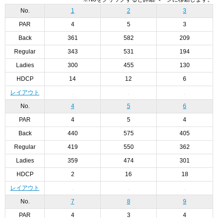
No.
1
2
3
PAR
4
5
3
Back
361
582
209
Regular
343
531
194
Ladies
300
455
130
HDCP
14
12
6
レイアウト
No.
4
5
6
PAR
4
5
4
Back
440
575
405
Regular
419
550
362
Ladies
359
474
301
HDCP
2
16
18
レイアウト
No.
7
8
9
PAR
4
3
4