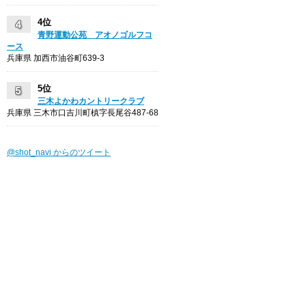
4位
青野運動公苑 アオノゴルフコ
ース
兵庫県 加西市油谷町639-3
5位
三木よかわカントリークラブ
兵庫県 三木市口吉川町槙字長尾谷487-68
@shot_navi からのツイート