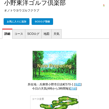
小野東洋ゴルフ倶楽部
オノトウヨウゴルフクラブ
お気に入りに追加
SCOログ登録
詳細
コース
SCOログ
地図
天気
所在地：兵庫県小野市日吉町570-1 [
地図
]
今日の天気
(4時から3時間毎)[
詳細
]
コース全景