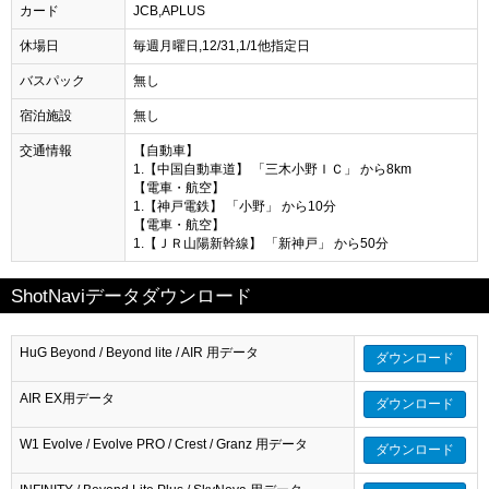
カード
JCB,APLUS
休場日
毎週月曜日,12/31,1/1他指定日
バスパック
無し
宿泊施設
無し
交通情報
【自動車】
1.【中国自動車道】 「三木小野ＩＣ」 から8km
【電車・航空】
1.【神戸電鉄】 「小野」 から10分
【電車・航空】
1.【ＪＲ山陽新幹線】 「新神戸」 から50分
ShotNaviデータダウンロード
HuG Beyond / Beyond lite / AIR 用データ
ダウンロード
AIR EX用データ
ダウンロード
W1 Evolve / Evolve PRO / Crest / Granz 用データ
ダウンロード