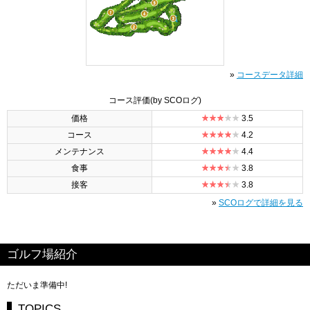
»
コースデータ詳細
コース評価
(by SCOログ)
価格
3.5
コース
4.2
メンテナンス
4.4
食事
3.8
接客
3.8
»
SCOログで詳細を見る
ゴルフ場紹介
ただいま準備中!
TOPICS