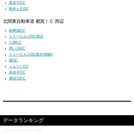
真名子CC
栃木ヶ丘GC
北関東自動車道 都賀ＩＣ 周辺
南摩城CC
トミーヒルズGC鹿沼
八洲CC
思い川GC
トミーヒルズGC栃木(閉鎖)
鷹GC
トムソンCC
真名子CC
鹿沼72CC
データランキング