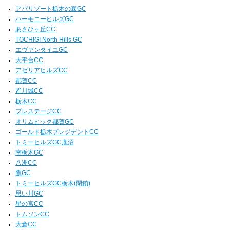
アパリゾート栃木の森GC
ハーモニーヒルズGC
あさひヶ丘CC
TOCHIGI North Hills GC
エヴァンタイユGC
大平台CC
アゼリアヒルズCC
都賀CC
皆川城CC
栃木CC
プレステージCC
オリムピック都賀GC
ゴールド栃木プレジデントCC
トミーヒルズGC鹿沼
南栃木GC
八洲CC
鷹GC
トミーヒルズGC栃木(閉鎖)
思い川GC
星の宮CC
トムソンCC
大倉CC