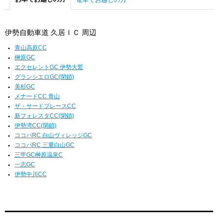
伊勢自動車道 久居ＩＣ 周辺
青山高原CC
榊原GC
エクセレントGC 伊勢大鷲
グランシエロGC(閉鎖)
美杉GC
メナードCC 青山
ザ・サードプレースCC
新フォレスタCC(閉鎖)
伊勢湾CC(閉鎖)
ココパRC 白山ヴィレッジGC
ココパRC 三重白山GC
三甲GC榊原温泉C
一志GC
伊勢中川CC