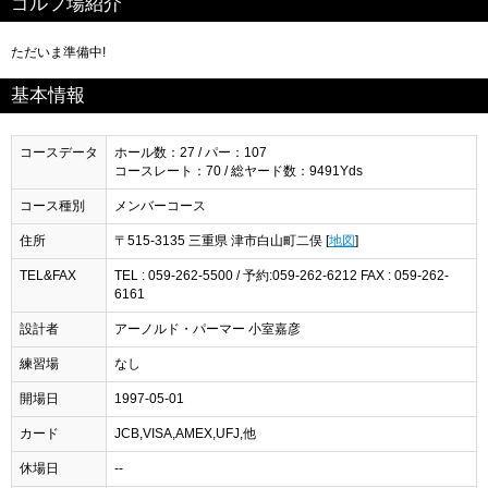
ゴルフ場紹介
ただいま準備中!
基本情報
コースデータ
ホール数：27 / パー：107
コースレート：70 / 総ヤード数：9491Yds
コース種別
メンバーコース
住所
〒515-3135 三重県 津市白山町二俣 [
地図
]
TEL&FAX
TEL : 059-262-5500 / 予約:059-262-6212 FAX : 059-262-
6161
設計者
アーノルド・パーマー 小室嘉彦
練習場
なし
開場日
1997-05-01
カード
JCB,VISA,AMEX,UFJ,他
休場日
--