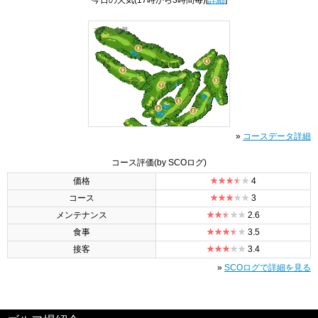
今日の天気
(17時から3時間毎)[
詳細
]
コース全景
»
コースデータ詳細
コース評価
(by SCOログ)
価格
4
コース
3
メンテナンス
2.6
食事
3.5
接客
3.4
»
SCOログで詳細を見る