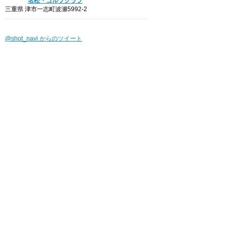
名松・ゴルフクラブ
三重県 津市一志町波瀬5992-2
@shot_navi からのツイート