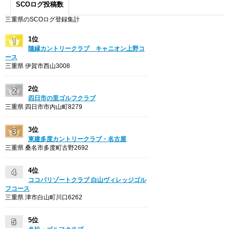
SCOログ投稿数
三重県のSCOログ登録集計
1位
隨縁カントリークラブ キャニオン上野コ
ース
三重県 伊賀市西山3008
2位
四日市の里ゴルフクラブ
三重県 四日市市内山町8279
3位
東建多度カントリークラブ・名古屋
三重県 桑名市多度町古野2692
4位
ココパリゾートクラブ 白山ヴィレッジゴル
フコース
三重県 津市白山町川口6262
5位