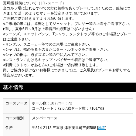
更可能 服装について（ドレスコード）
当ゴルフ場に訪れるすべての方に気持ち良くプレーして頂くために、服装につ
きまして以下のようなマナーを設定させて頂いております。
ご理解ご協力頂きますようお願い致します。
○ご来場の際には、原則としてジャケット、ブレザー等の上着をご着用下さい。
(但し、夏季6月～9月は上着着用の必要はございません）
○ジーンズ、スエットパンツ、Tシャツ、タンクトップ等でのご来場及びプレー
はご遠慮下さい。
○サンダル、スニーカー等でのご来場はご遠慮下さい。
○シャツは、襟のあるものまたはタートルネックをご着用下さい。
○シャツの裾は、必ずズボン等の中に入れて下さい。
○レストランにおけるキャップ・バイザーの着用はご遠慮下さい。
○刺青（タトゥ）がある方のご来場は一切お断り致します。
尚、ご協力を頂けないお客様につきましては、ご入場及びプレーをお断りする
場合がございます。
基本情報
コースデータ
ホール数：18 / パー：72
コースレート：72.6 / 総ヤード数：7101Yds
コース種別
メンバーコース
住所
〒514-2113 三重県 津市美里町三郷588 [
地図
]