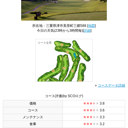
所在地：三重県津市美里町三郷588 [
地図
]
今日の天気
(23時から3時間毎)[
詳細
]
コース全景
»
コースデータ詳細
コース評価
(by SCOログ)
価格
3.8
コース
3.6
メンテナンス
3.3
食事
3.2