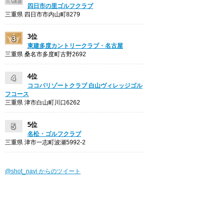
四日市の里ゴルフクラブ
三重県 四日市市内山町8279
3位
東建多度カントリークラブ・名古屋
三重県 桑名市多度町古野2692
4位
ココパリゾートクラブ 白山ヴィレッジゴル
フコース
三重県 津市白山町川口6262
5位
名松・ゴルフクラブ
三重県 津市一志町波瀬5992-2
@shot_navi からのツイート