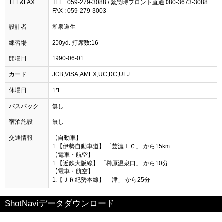
TEL&FAX
TEL : 059-279-3088 / 緊急時フロント直通:080-3673-3088
FAX : 059-279-3003
設計者
和泉道生
練習場
200yd. 打席数:16
開場日
1990-06-01
カード
JCB,VISA,AMEX,UC,DC,UFJ
休場日
1/1
バスパック
無し
宿泊施設
無し
交通情報
【自動車】
1.【伊勢自動車道】 「芸濃ＩＣ」 から15km
【電車・航空】
1.【近鉄大阪線】 「榊原温泉口」 から10分
【電車・航空】
1.【ＪＲ紀勢本線】 「津」 から25分
ShotNaviデータダウンロード