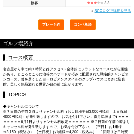
接客
3.3
»
SCOログで詳細を見る
プレー予約
コンペ相談
ゴルフ場紹介
コース概要
名古屋から車で約１時間と好アクセス♪ 全体的にフラットなコースながら距離
があり、ところどころに池等のハザードが巧みに配置された戦略的チャンピオ
ンコース。贅を尽くしたヨーロピアンスタイルのクラブハウスはまさに迎賓
館。美しく気品溢れる世界が目の前に広がります。
TOPICS
◆キャンセルについて
※７日前の午前０時よりキャンセル料（お１組様平日3,000円税別 土日祝日
4000円税別）が発生致しますので、お気を付け下さい。(5月31日まで) ＝＝＝
＝＝＝＝＝6月1日よりキャンセル料改定＝＝＝＝＝＝ ※７日前の午前０時より
キャンセル料が発生致しますので、お気を付け下さい。 【平日】 お1組様
⇒3,150（税込み） 【土日祝】お1組様⇒4,200（税込み） ・1回限りは日時変