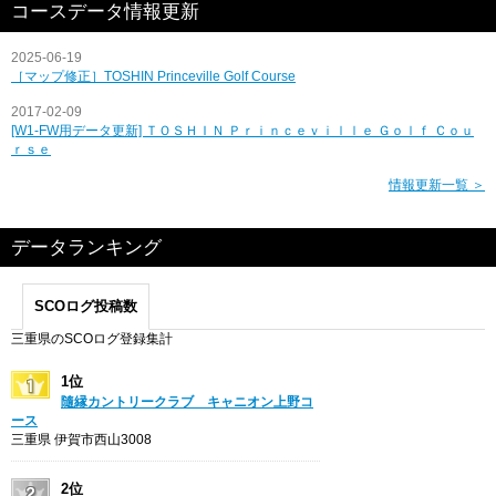
コースデータ情報更新
2025-06-19
［マップ修正］TOSHIN Princeville Golf Course
2017-02-09
[W1-FW用データ更新] ＴＯＳＨＩＮ Ｐｒｉｎｃｅｖｉｌｌｅ Ｇｏｌｆ Ｃｏｕ
ｒｓｅ
情報更新一覧 ＞
データランキング
SCOログ投稿数
三重県のSCOログ登録集計
1位
隨縁カントリークラブ キャニオン上野コ
ース
三重県 伊賀市西山3008
2位