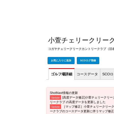
小萱チェリークリー
コガヤチェリークリークカントリークラブ（旧
お気に入りに追加
SCOログ登録
ゴルフ場
詳細
コース
データ
SCO
ShotNavi情報の更新
[高度データ修正]小萱チェリークリ
Update
リークラブ の高度データを更新しました
［マップ修正］小萱チェリークリー
Update
ークラブのコースデータ更新に伴うマップ修正