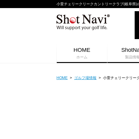
小萱チェリークリークカントリークラブ(岐阜県)のゴル
HOME
ShotNa
ホーム
製品情
HOME
>
ゴルフ場情報
>
小萱チェリークリー