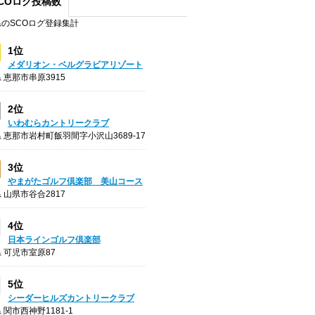
COログ投稿数
のSCOログ登録集計
1位
メダリオン・ベルグラビアリゾート
 恵那市串原3915
2位
いわむらカントリークラブ
 恵那市岩村町飯羽間字小沢山3689-17
3位
やまがたゴルフ倶楽部 美山コース
 山県市谷合2817
4位
日本ラインゴルフ倶楽部
 可児市室原87
5位
シーダーヒルズカントリークラブ
 関市西神野1181-1