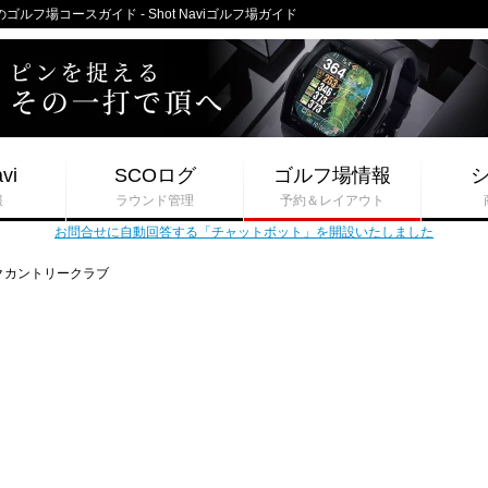
フ場コースガイド - Shot Naviゴルフ場ガイド
vi
SCOログ
ゴルフ場情報
報
ラウンド管理
予約＆レイアウト
お問合せに自動回答する「チャットボット」を開設いたしました
クカントリークラブ