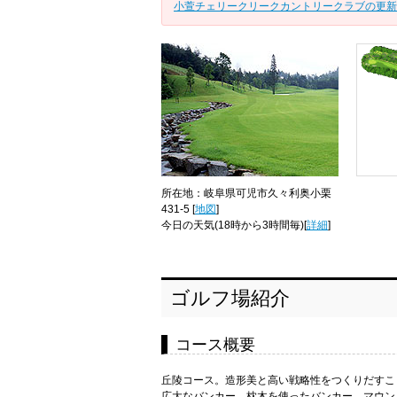
小萱チェリークリークカントリークラブの更新
コース
所在地：岐阜県可児市久々利奥小栗
431-5 [
地図
]
今日の天気
(18時から3時間毎)[
詳細
]
ゴルフ場紹介
コース概要
丘陵コース。造形美と高い戦略性をつくりだすこ
広大なバンカー、枕木を使ったバンカー、マウン