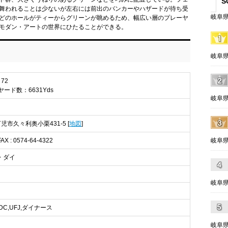
S
舞われることは少ないが左右には前出のバンカーやハザードが待ち受
岐阜県
どのホールがティーからグリーンが眺めるため、幅広い層のプレーヤ
モダン・アートの世界にひたることができる。
岐阜県
72
ヤード数：6631Yds
岐阜県
 可児市久々利奥小栗431-5 [
地図
]
FAX : 0574-64-4322
岐阜県
・ダイ
岐阜県
C,DC,UFJ,ダイナース
岐阜県