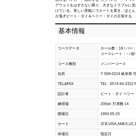
アウェイをはずさない限り、大きなトラブルに見
けている。美しい景観にウエートを置き、ほとん
が鬼才ピート・ダイ＆ペリー・ダイの主張する、
基本情報
コースデータ
ホール数：18 / パー：
コースレート：-- / 総
コース種別
メンバーコース
住所
〒509-0224 岐阜県
TEL&FAX
TEL : 0574-64-3322 
設計者
ピート・ダイ ペリー
練習場
200yd. 打席数:14
開場日
1993-05-25
カード
JCB,VISA,AMEX,U
休場日
指定日