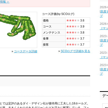
情報 ＞
2026-
[高度
コース評価
(by SCOログ)
全景
ブ
価格
3.6
2026-
コース
3.9
［マ
メンテナンス
3.8
2023-
食事
3.7
[高度
接客
3.7
ブ
»
SCOログで詳細を見る
»
コースデータ詳細
2023-
［マ
2023-
[高度
ブ
デ
とでは定評のあるダイ・デザイン社が接待用に工夫した18ホールズ。
ド群、大きくうねりのあるグリーンなどを巧みに配置している。フェ