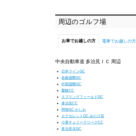
周辺のゴルフ場
お車でお越しの方
電車でお越しの方
中央自動車道 多治見ＩＣ 周辺
日本ラインGC
名岐国際GC
中部国際GC
愛岐CC
スプリングフィールドGC
多治見CC
明智GC かしお
エクセレントGC みたけ花
小萱チェリークリークCC
多治見北GC