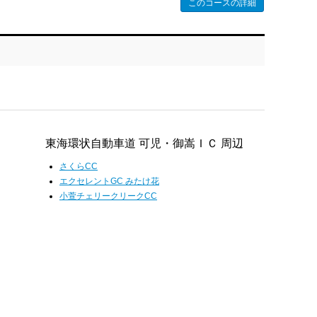
このコースの詳細
東海環状自動車道 可児・御嵩ＩＣ 周辺
さくらCC
エクセレントGC みたけ花
小萱チェリークリークCC